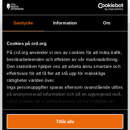
Tags
Europe
Facebook
Twitter
Samtycke
Information
Om
Google+
Related
Mail
Cookies på crd.org
På crd.org använder vi oss av cookies för att mäta trafik,
besökarbeteenden och effekten av vår marknadsföring.
Report “Unnatural Disaster:
Den statistiken hjälper oss att arbeta ännu smartare och
Environmental Racism and Europe’s
effektivare för att få fler att stå upp för mänskliga
Roma”
rättigheter världen över.
8 April 2023
EUROPE
,
NEWS
,
PUBLICATIONS
Inga personuppgifter sparas eftersom ovanstående utförs
på anonymiserad information och på en aggregerad nivå,
Roma in Turkey: discrimination,
vilket innebär att vi aldrig kommer att ha möjlighet att
exclusion, deep poverty and
spåra en specifik besökares beteende på vår webbplats.
deprivation
3 November 2022
NEWS
,
PUBLICATIONS
,
TURKEY
Tillåt alla