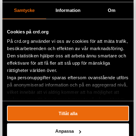
Google+
Related
Samtycke
Information
Om
Mail
Cookies på crd.org
Report “Unnatural Disaster:
På crd.org använder vi oss av cookies för att mäta trafik,
Environmental Racism and Europe’s
besökarbeteenden och effekten av vår marknadsföring.
Roma”
Den statistiken hjälper oss att arbeta ännu smartare och
8 April 2023
EUROPE
,
NEWS
,
PUBLICATIONS
effektivare för att få fler att stå upp för mänskliga
rättigheter världen över.
Roma in Turkey: discrimination,
Inga personuppgifter sparas eftersom ovanstående utförs
exclusion, deep poverty and
på anonymiserad information och på en aggregerad nivå,
deprivation
vilket innebär att vi aldrig kommer att ha möjlighet att
3 November 2022
NEWS
,
PUBLICATIONS
,
TURKEY
spåra en specifik besökares beteende på vår webbplats.
Report: Press unfreedom under
Tillåt alla
authoritarian “hybrid” regimes
28 September 2022
EUROPE
,
PUBLICATIONS
Anpassa