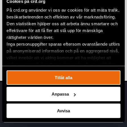
Cookies på crd.org
7 August 2026
NEWS
,
SECURITY AND INNOVATION
På crd.org använder vi oss av cookies för att mäta trafik,
besökarbeteenden och effekten av vår marknadsföring.
Fem år senare har såret från den 11
Den statistiken hjälper oss att arbeta ännu smartare och
juli på Kuba ännu inte läkt
effektivare för att få fler att stå upp för mänskliga
6 August 2026
KUBA
,
LATINAMERIKA
,
NYHETER
rättigheter världen över.
Inga personuppgifter sparas eftersom ovanstående utförs
Five years later, the wound of 11 July in
på anonymiserad information och på en aggregerad nivå,
Cuba remains open
vilket innebär att vi aldrig kommer att ha möjlighet att
11 July 2026
CUBA
,
LATIN AMERICA
,
NEWS
spåra en specifik besökares beteende på vår webbplats.
Tillåt alla
Anpassa
Avvisa