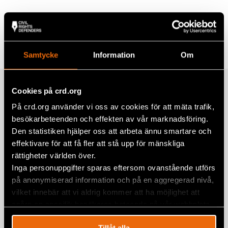
Share
Tags
Europe
Facebook
Samtycke
Information
Om
Twitter
Google+
Related
Cookies på crd.org
Mail
På crd.org använder vi oss av cookies för att mäta trafik,
besökarbeteenden och effekten av vår marknadsföring.
Den statistiken hjälper oss att arbeta ännu smartare och
Report “Unnatural Disaster:
effektivare för att få fler att stå upp för mänskliga
Environmental Racism and Europe’s
rättigheter världen över.
Roma”
Inga personuppgifter sparas eftersom ovanstående utförs
8 April 2023
EUROPE
,
NEWS
,
PUBLICATIONS
på anonymiserad information och på en aggregerad nivå,
vilket innebär att vi aldrig kommer att ha möjlighet att
Roma in Turkey: discrimination,
spåra en specifik besökares beteende på vår webbplats.
exclusion, deep poverty and
deprivation
Tillåt alla