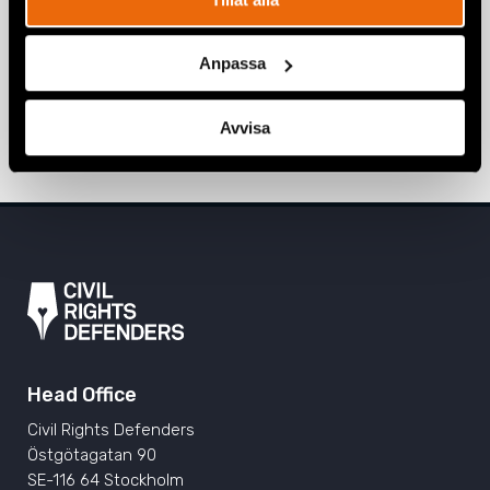
3 November 2022
NEWS
,
PUBLICATIONS
,
TURKEY
Anpassa
Report: Press unfreedom under
authoritarian “hybrid” regimes
Avvisa
28 September 2022
EUROPE
,
PUBLICATIONS
Head Office
Civil Rights Defenders
Östgötagatan 90
SE-116 64 Stockholm