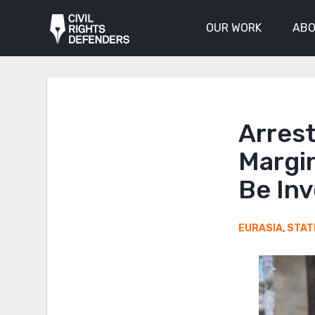
OUR WORK
ABO
Arrest
Margin
Be In
EURASIA
,
STAT