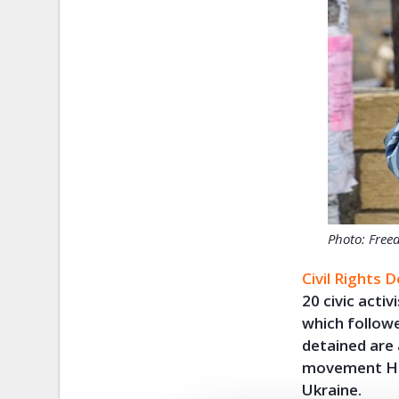
Photo: Fre
Civil Rights 
20 civic acti
which followe
detained are 
movement Hiz
Ukraine.