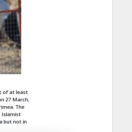
of at least
 on 27 March,
Crimea. The
 Islamist
 but not in