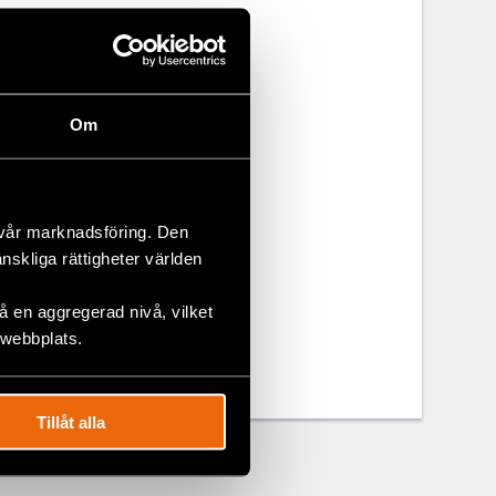
ly those who
in cultural
nd democracy
irector for
Om
 vår marknadsföring. Den
änskliga rättigheter världen
 en aggregerad nivå, vilket
 webbplats.
Tillåt alla