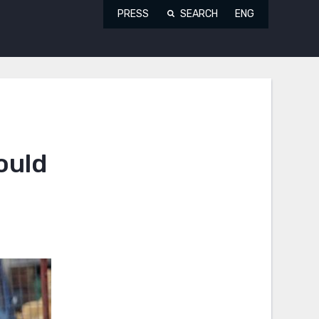
PRESS
SEARCH
ENG
ould