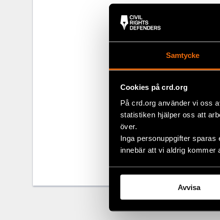
“The persecut
choose to publ
traditions, i
has precipito
Samtycke
Eurasia at Civ
Read the full
Cookies på crd.org
På crd.org använder vi oss a
statistiken hjälper oss att ar
Share
över.
Inga personuppgifter sparas 
Tags
Eurasia
Facebo
innebär att vi aldrig kommer 
Twitter
Google
Avvisa
Mail