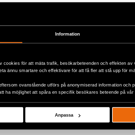
ion of the Crimean Tatar community in Crimea, especial
icly express their opinion, practice their faith, or mainta
s an ongoing reminder of how respect for human rights a
usly declined in Crimea,” said Ana Furtuna, Programme D
Information
il Rights Defenders.
 statement
here.
v cookies för att mäta trafik, besökarbeteenden och effekten av
beta ännu smartare och effektivare för att få fler att stå upp för m
eftersom ovanstående utförs på anonymiserad information och på
ok
att ha möjlighet att spåra en specifik besökares beteende på vår
+
Anpassa