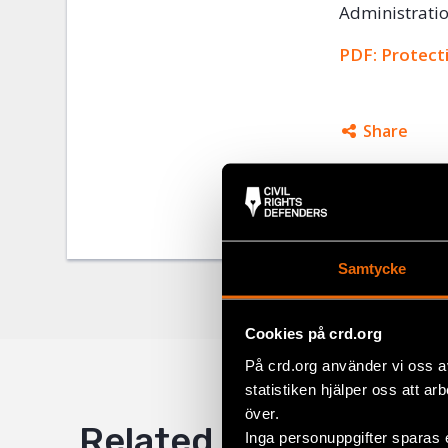
Administratio
PDF: Protect
Share
Tags
Europe
Facebo
Twitter
Google
Samtycke
Mail
Cookies på crd.org
På crd.org använder vi oss a
statistiken hjälper oss att ar
över.
Related
Inga personuppgifter sparas 