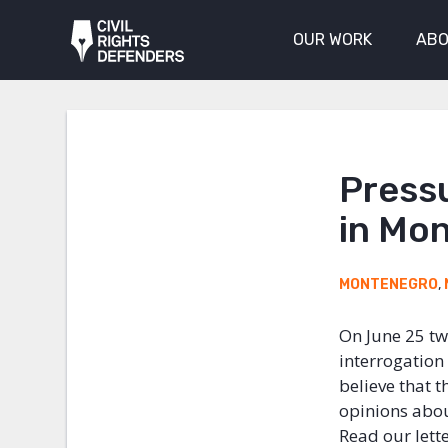
OUR WORK
ABO
Press
in Mo
MONTENEGRO
,
On June 25 tw
interrogation 
believe that 
opinions abou
Read our lette