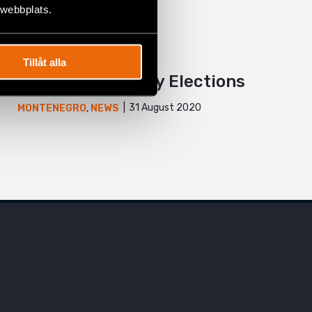
 webbplats.
Montenegro’s
Tillåt alla
(un)Extraordinary Elections
31 August 2020
MONTENEGRO
,
NEWS