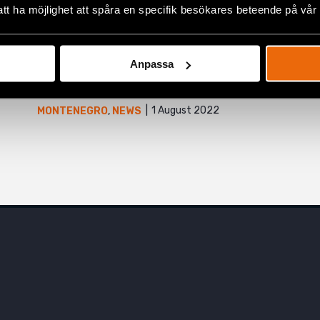
att ha möjlighet att spåra en specifik besökares beteende på vår
Faces of Pride: Katica makes
Anpassa
art to fight homophobia
1 August 2022
MONTENEGRO
,
NEWS