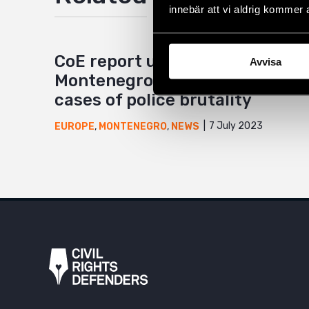
innebär att vi aldrig kommer 
CoE report urges
Avvisa
Montenegro to investigate
cases of police brutality
7 July 2023
EUROPE
,
MONTENEGRO
,
NEWS