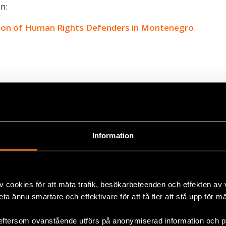
n:
ion of Human Rights Defenders in Montenegro
.
ok
+
Information
v cookies för att mäta trafik, besökarbeteenden och effekten av
beta ännu smartare och effektivare för att få fler att stå upp för m
eftersom ovanstående utförs på anonymiserad information och på