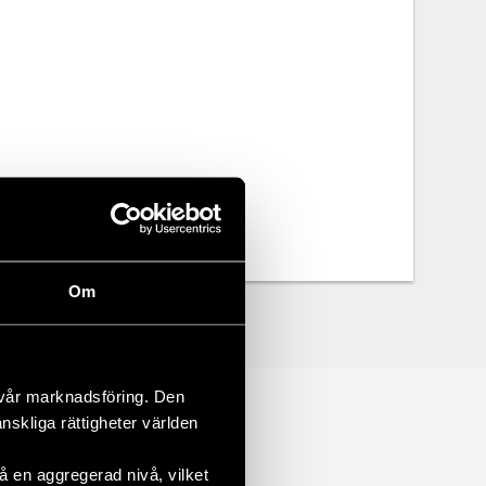
Om
 vår marknadsföring. Den
änskliga rättigheter världen
 en aggregerad nivå, vilket