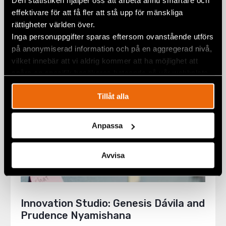
Den statistiken hjälper oss att arbeta ännu smartare och
Tweets and How to Spot Them
effektivare för att få fler att stå upp för mänskliga
13 March 2019
SECURITY AND INNOVATION
rättigheter världen över.
Inga personuppgifter sparas eftersom ovanstående utförs
på anonymiserad information och på en aggregerad nivå,
vilket innebär att vi aldrig kommer att ha möjlighet att
spåra en specifik besökares beteende på vår webbplats.
Tillåt alla
Anpassa
Avvisa
Innovation Studio: Genesis Dávila and
Prudence Nyamishana