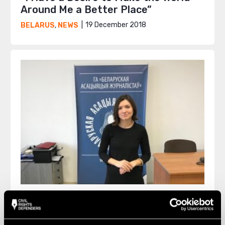
Around Me a Better Place”
19 December 2018
BELARUS
,
NEWS
“The State Does Not Recognise My
Rights as a Journalist”