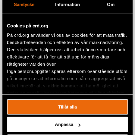
Samtycke
Information
Om
19 December 2018
BELARUS
,
NEWS
Cookies på crd.org
På crd.org använder vi oss av cookies för att mäta trafik,
besökarbeteenden och effekten av vår marknadsföring.
Den statistiken hjälper oss att arbeta ännu smartare och
effektivare för att få fler att stå upp för mänskliga
rättigheter världen över.
Inga personuppgifter sparas eftersom ovanstående utförs
på anonymiserad information och på en aggregerad nivå,
vilket innebär att vi aldrig kommer att ha möjlighet att
spåra en specifik besökares beteende på vår webbplats.
Tillåt alla
“The Persecution of Journalists in
Belarus Needs to Stop”
Anpassa
19 December 2018
BELARUS
,
NEWS