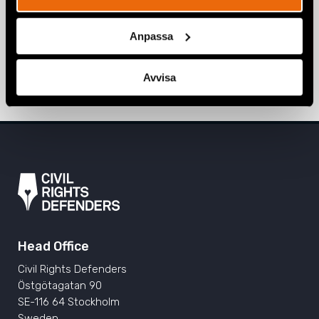
Page 35 of 35
Anpassa
1
…
34
35
Avvisa
Head Office
Civil Rights Defenders
Östgötagatan 90
SE-116 64 Stockholm
Sweden