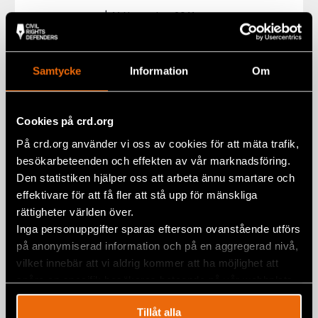
16 November 2011
NEWS
,
RUSSIA
Samtycke
Information
Om
Belarus Closes Borders Before Trial
1 November 2011
BELARUS
,
NEWS
Cookies på crd.org
På crd.org använder vi oss av cookies för att mäta trafik,
Continued Harassment of Viasna
besökarbeteenden och effekten av vår marknadsföring.
29 September 2011
BELARUS
,
NEWS
Den statistiken hjälper oss att arbeta ännu smartare och
effektivare för att få fler att stå upp för mänskliga
rättigheter världen över.
Inga personuppgifter sparas eftersom ovanstående utförs
Human Rights Defender Risks Up to
på anonymiserad information och på en aggregerad nivå,
Seven Years in Prison
vilket innebär att vi aldrig kommer att ha möjlighet att
5 August 2011
BELARUS
,
NEWS
spåra en specifik besökares beteende på vår webbplats.
Tillåt alla