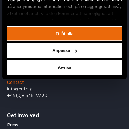
på anonymiserad information och på en aggregerad nivå,
vilket innebär att vi aldrig kommer att ha möjlighet att
spåra en specifik besökares beteende på vår webbplats.
Tillåt alla
Head Office
Anpassa
Civil Rights Defenders
Östgötagatan 90
SE-116 64 Stockholm
Avvisa
Sweden
Contact
info@crd.org
+46 (0)8 545 277 30
Get Involved
Press