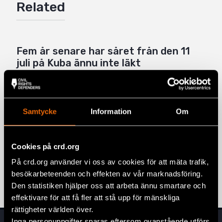
Related
Twitter
Google+
Mail
Fem år senare har såret från den 11
juli på Kuba ännu inte läkt
6 August 2026
KUBA
,
LATINAMERIKA
,
NYHETER
Five years later, the wound of 11 July in
Samtycke
Information
Om
Cuba remains open
11 July 2026
CUBA
,
LATIN AMERICA
,
NEWS
Cookies på crd.org
”Jag var fem år gammal när pappa
kom hem och sa att vi måste fly.”
På crd.org använder vi oss av cookies för att mäta trafik,
besökarbeteenden och effekten av vår marknadsföring.
10 July 2026
NYHETER
,
SVERIGE
Den statistiken hjälper oss att arbeta ännu smartare och
effektivare för att få fler att stå upp för mänskliga
rättigheter världen över.
Inga personuppgifter sparas eftersom ovanstående utförs