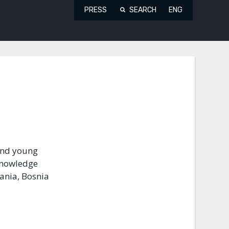
PRESS
SEARCH
ENG
 and young
 knowledge
ania, Bosnia