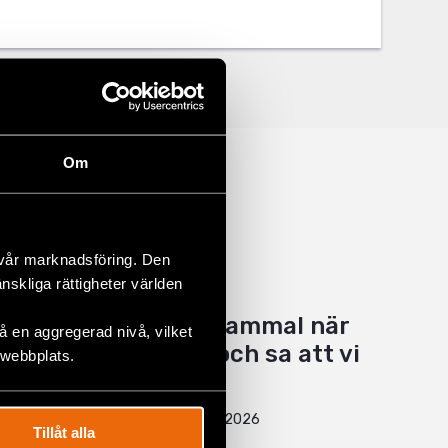
Om
 vår marknadsföring. Den
änskliga rättigheter världen
”Jag var fem år gammal när
 en aggregerad nivå, vilket
pappa kom hem och sa att vi
 webbplats.
måste fly.”
10 July 2026
NYHETER
,
SVERIGE
Tillåt alla