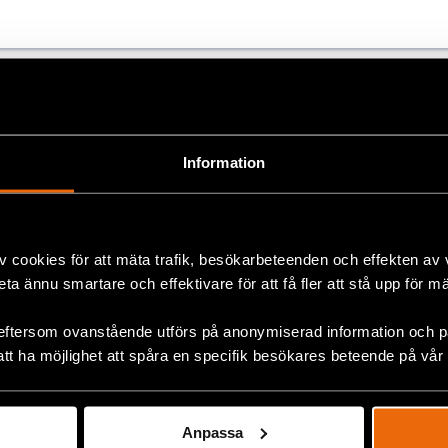
ok
+
Information
v cookies för att mäta trafik, besökarbeteenden och effekten av
beta ännu smartare och effektivare för att få fler att stå upp för m
Five years later, the wound
eftersom ovanstående utförs på anonymiserad information och på
of 11 July in Cuba remains
att ha möjlighet att spåra en specifik besökares beteende på vår
open
11 July 2026
CUBA
,
LATIN AMERICA
,
NEWS
Anpassa