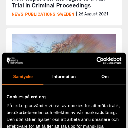
Trial in Criminal Proceedings
26 August 2021
NEWS
,
PUBLICATIONS
,
SWEDEN
Samtycke
Information
Om
Cookies på crd.org
På crd.org använder vi oss av cookies för att mäta trafik,
besökarbeteenden och effekten av vår marknadsföring.
EU Project to Facilitate Exchanges
Den statistiken hjälper oss att arbeta ännu smartare och
of Evidence in Legal Proceedings
effektivare för att få fler att stå upp för mänskliga