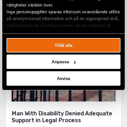
among Member States
rättigheter världen över.
1 June 2020
NEWS
,
SWEDEN
Inga personuppgifter sparas eftersom ovanstående utförs
på anonymiserad information och på en aggregerad nivå,
vilket innebär att vi aldrig kommer att ha möjlighet att
spåra en specifik besökares beteende på vår webbplats.
Tillåt alla
Anpassa
Avvisa
Man With Disability Denied Adequate
Support in Legal Process