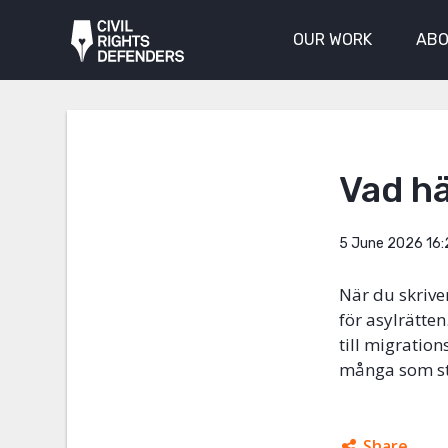
OUR WORK
ABO
Vad hä
5 June 2026 16:
När du skrive
för asylrätten
till migratio
många som stå
Share