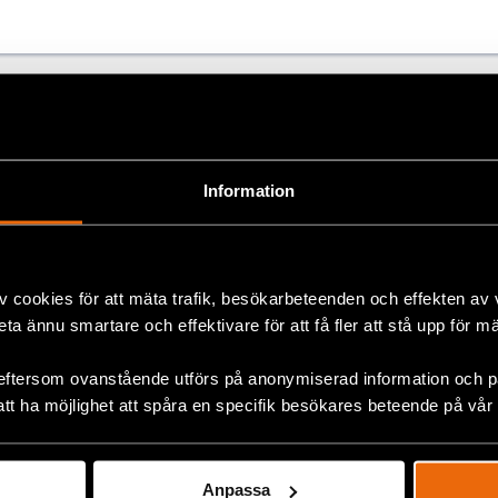
ok
+
Information
v cookies för att mäta trafik, besökarbeteenden och effekten av
beta ännu smartare och effektivare för att få fler att stå upp för m
Fem år senare har såret från
eftersom ovanstående utförs på anonymiserad information och på
den 11 juli på Kuba ännu inte
att ha möjlighet att spåra en specifik besökares beteende på vår
läkt
6 August 2026
KUBA
,
LATINAMERIKA
,
NYHETER
Anpassa