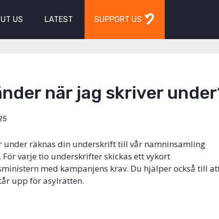
UT US
LATEST
SUPPORT US
nder när jag skriver unde
25
r under räknas din underskrift till vår namninsamling
. För varje tio underskrifter skickas ett vykort
nsministern med kampanjens krav. Du hjälper också till att
r upp för asylrätten.