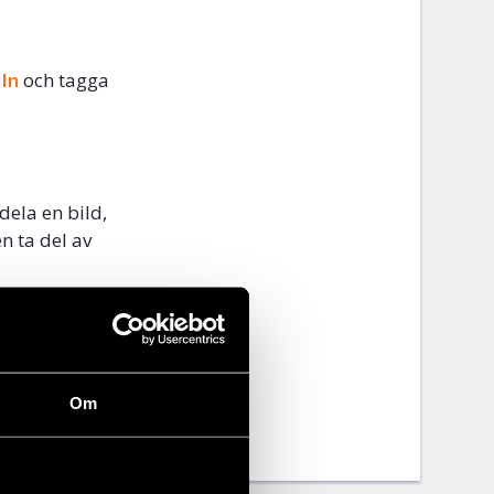
dIn
och tagga
dela en bild,
n ta del av
 tillåtelse
Om