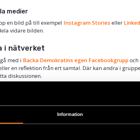
ala medier
p en bild på till exempel
Instagram Stories
eller
Linke
dela vidare bilden.
 i nätverket
 gå med i
Backa Demokratins egen Facebookgrupp
och 
ller en reflektion från ert samtal. Där kan andra i gruppe
ätta diskussionen.
delar information om samtalet är det viktigt att du frågar om
Information
ok