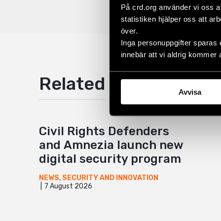
Twitter
På crd.org använder vi oss a
statistiken hjälper oss att ar
Google
över.
Inga personuppgifter sparas 
Mail
innebär att vi aldrig kommer 
Related
Avvisa
Civil Rights Defenders
and Amnezia launch new
digital security program
NEWS
,
SECURITY AND INNOVATION
7 August 2026