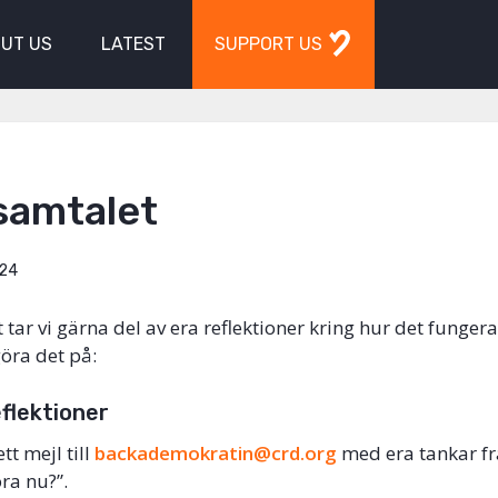
UT US
LATEST
SUPPORT US
samtalet
:24
 tar vi gärna del av era reflektioner kring hur det fungera
 göra det på:
eflektioner
tt mejl till
backademokratin@crd.org
med era tankar f
öra nu?”.