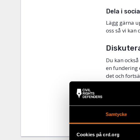
Dela i soci
Lägg gärna up
oss så vi kan 
Diskutera
Du kan också
en fundering e
det och forts
Obs! Innan du 
först.
Samtycke
Share
Facebo
Cookies på crd.org