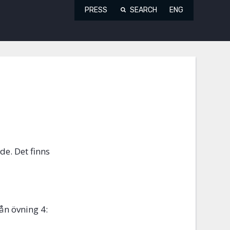
PRESS
SEARCH
ENG
de. Det finns
rån övning
4: