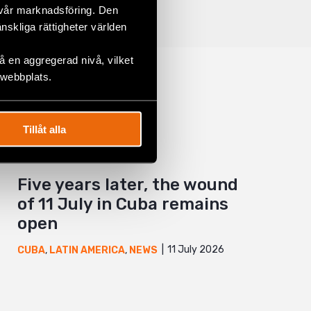
 vår marknadsföring. Den
änskliga rättigheter världen
 en aggregerad nivå, vilket
 webbplats.
Tillåt alla
Five years later, the wound
of 11 July in Cuba remains
open
11 July 2026
CUBA
,
LATIN AMERICA
,
NEWS