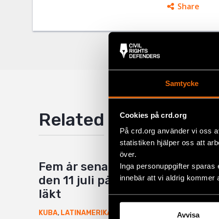
Share
Facebo
Twitter
Google
Mail
Samtycke
Related
Cookies på crd.org
På crd.org använder vi oss a
statistiken hjälper oss att ar
över.
Fem år senare har såret från
Inga personuppgifter sparas 
innebär att vi aldrig kommer 
den 11 juli på Kuba ännu inte
läkt
6 August 2026
KUBA
,
LATINAMERIKA
,
NYHETER
Avvisa