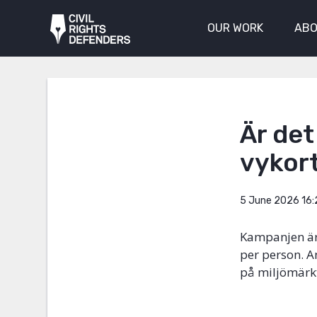
OUR WORK
ABO
Är det
vykor
5 June 2026 16:
Kampanjen är u
per person. A
på miljömärkt