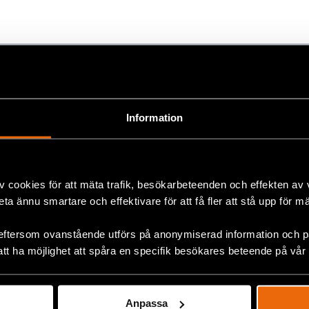
ok
+
Information
v cookies för att mäta trafik, besökarbeteenden och effekten av
beta ännu smartare och effektivare för att få fler att stå upp för m
Five years later, the wound
eftersom ovanstående utförs på anonymiserad information och på
att ha möjlighet att spåra en specifik besökares beteende på vår
of 11 July in Cuba remains
open
11 July 2026
CUBA
,
LATIN AMERICA
,
NEWS
Anpassa