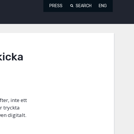
PRESS
SEARCH
ENG
kicka
er, inte ett
r tryckta
en digitalt.