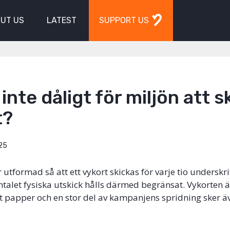
UT US
LATEST
SUPPORT US
 inte dåligt för miljön att s
t?
25
tformad så att ett vykort skickas för varje tio underskrift
ntalet fysiska utskick hålls därmed begränsat. Vykorten ä
 papper och en stor del av kampanjens spridning sker äv