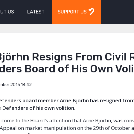
UT US
LATEST
SUPPORT US
jörhn Resigns From Civil 
ers Board of His Own Voli
mber 2015 14:42
 Defenders board member Arne Björhn has resigned fro
ts Defenders of his own volition.
ly come to the Board’s attention that Arne Björhn, was con
 Appeal on market manipulation on the 29th of October 