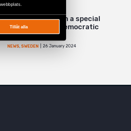
 webbplats.
Debate: Establish a special
rapporteur for democratic
Tillåt alla
elections
26 January 2024
NEWS
,
SWEDEN