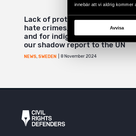
innebär att vi aldrig kommer 
Lack of protection against
hate crimes, discrimination,
Avvisa
and for indigenous rights –
our shadow report to the UN
8 November 2024
NEWS
,
SWEDEN