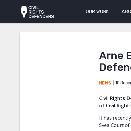
OUR WORK
ABO
Arne B
Defend
10 Dece
NEWS
Civil Rights
of Civil Righ
It has recent
Svea Court of