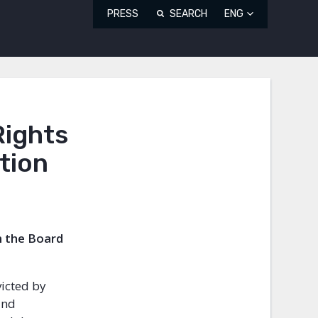
PRESS
SEARCH
ENG
Rights
tion
m the Board
victed by
and