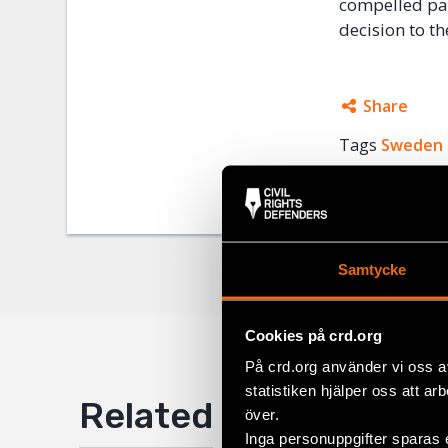
compelled pay
decision to t
Share
Tags
Sweden
Facebo
Twitter
Google
Mail
Samtycke
Cookies på crd.org
På crd.org använder vi oss a
statistiken hjälper oss att ar
Related
över.
Inga personuppgifter sparas 