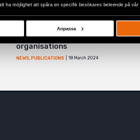
att ha möjlighet att spåra en specifik besökares beteende på vår
Rule of law continues to
deteriorate in Europe – new
Anpassa
report by 37 European
organisations
18 March 2024
NEWS
,
PUBLICATIONS