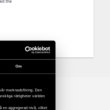
led the
Om
 vår marknadsföring. Den
änskliga rättigheter världen
 en aggregerad nivå, vilket