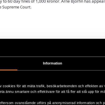
 to 60 day fines of 1,000 kronor. Arne Björhn has appea
he Supreme Court.
ok
+
Information
v cookies för att mäta trafik, besökarbeteenden och effekten av
beta ännu smartare och effektivare för att få fler att stå upp för m
eftersom ovanstående utförs på anonymiserad information och på