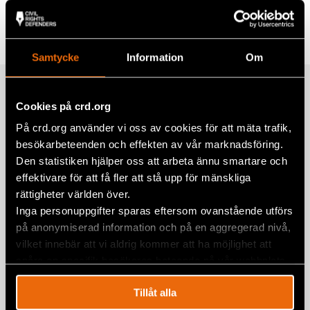
Tags
Eurasia
Facebook
Twitter
Samtycke
Information
Om
Google+
Related
Mail
Cookies på crd.org
På crd.org använder vi oss av cookies för att mäta trafik,
besökarbeteenden och effekten av vår marknadsföring.
Natalia Project Participant Nasta
Den statistiken hjälper oss att arbeta ännu smartare och
Loika released from Belarusian prison
effektivare för att få fler att stå upp för mänskliga
rättigheter världen över.
BELARUS
,
EURASIA
,
NATALIA PROJECT
,
NEWS
20 March 2026
Inga personuppgifter sparas eftersom ovanstående utförs
på anonymiserad information och på en aggregerad nivå,
One year since unjust verdicts against
vilket innebär att vi aldrig kommer att ha möjlighet att
Viasna members
spåra en specifik besökares beteende på vår webbplats.
4 March 2024
BELARUS
,
STATEMENTS
Tillåt alla
Nobel Peace Prize laureate Ales