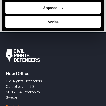
Bialiatski sentenced to 10 years in
Anpassa
prison
3 March 2023
BELARUS
,
NEWS
Avvisa
Head Office
Civil Rights Defenders
Östgötagatan 90
SE-116 64 Stockholm
Sweden