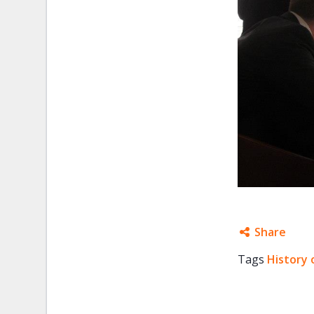
Share
Tags
History 
Facebo
Twitter
Google