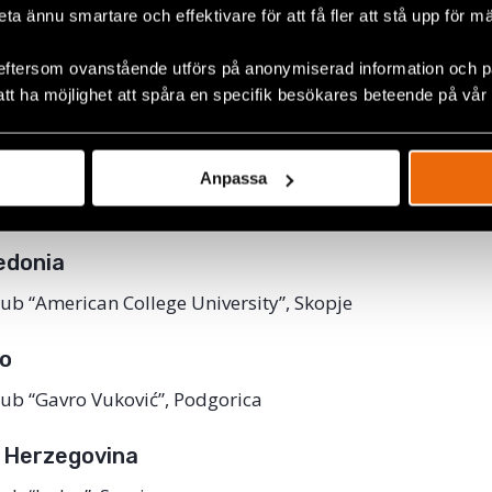
beta ännu smartare och effektivare för att få fler att stå upp för m
eftersom ovanstående utförs på anonymiserad information och på
ub “Henrika Steska”, Ljubljana
att ha möjlighet att spåra en specifik besökares beteende på vår
ub “Radomir Lukić”, Novi Sad
Anpassa
b “Iustititia”, Niš
edonia
ub “American College University”, Skopje
o
ub “Gavro Vuković”, Podgorica
 Herzegovina