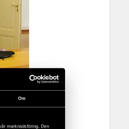
Om
a,
stigious
 vår marknadsföring. Den