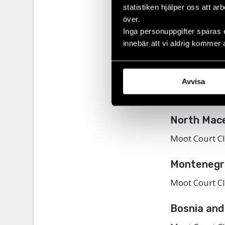
statistiken hjälper oss att ar
Slovenia
över.
Inga personuppgifter sparas 
Moot Court Cl
innebär att vi aldrig kommer 
Serbia
Moot Court Cl
Avvisa
Moot Court Clu
North Mac
Moot Court Cl
Montenegr
Moot Court Cl
Bosnia and