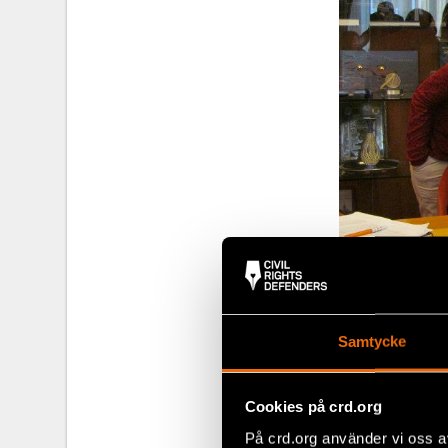
Teams
Samtycke
Eleven teams 
Cookies på crd.org
Montenegro an
regional title.
På crd.org använder vi oss a