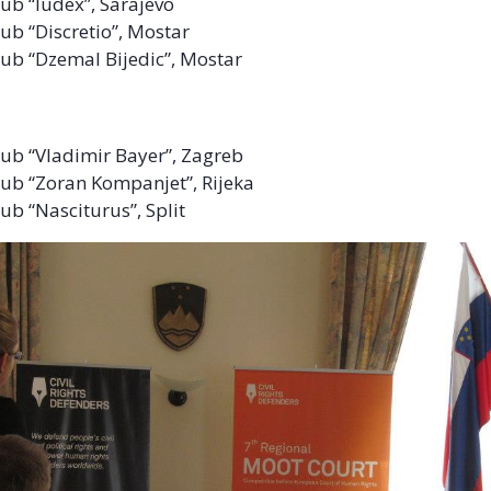
ub “Iudex”, Sarajevo
ub “Discretio”, Mostar
ub “Dzemal Bijedic”, Mostar
ub “Vladimir Bayer”, Zagreb
ub “Zoran Kompanjet”, Rijeka
ub “Nasciturus”, Split