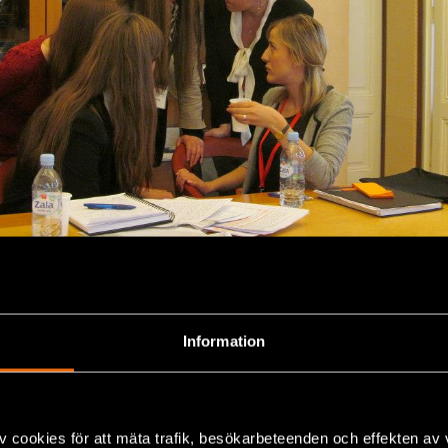
Information
from Macedonia, Croatia, Serbia, Bosnia and Herzegovin
d Slovenia took part in the event, competing for the pre
v cookies för att mäta trafik, besökarbeteenden och effekten av