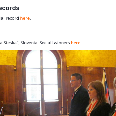
Records
cial record
here
.
 Steska”, Slovenia. See all winners
here
.