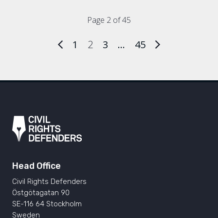
Page 2 of 45
1
2
3
…
45
Head Office
Civil Rights Defenders
Östgötagatan 90
SE-116 64 Stockholm
Sweden