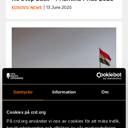
13 June 2025
KOSOVO
,
NEWS
Samtycke
Information
Om
Draft law in Hungary risks silencing
Cookies på crd.org
civil society
På crd.org använder vi oss av cookies för att mäta trafik,
22 May 2025
HUNGARY
,
STATEMENTS
besökarbeteenden och effekten av vår marknadsföring.