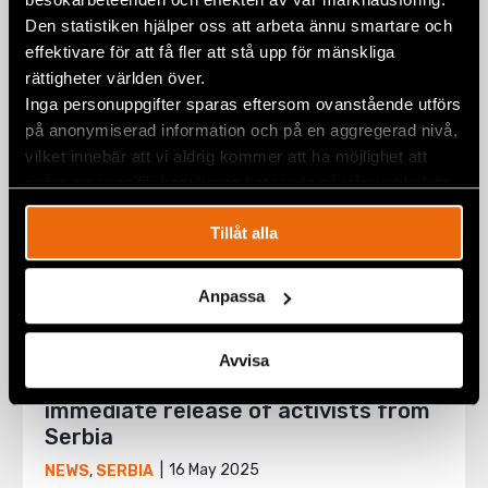
Den statistiken hjälper oss att arbeta ännu smartare och
effektivare för att få fler att stå upp för mänskliga
rättigheter världen över.
Inga personuppgifter sparas eftersom ovanstående utförs
på anonymiserad information och på en aggregerad nivå,
vilket innebär att vi aldrig kommer att ha möjlighet att
spåra en specifik besökares beteende på vår webbplats.
Tillåt alla
Anpassa
Avvisa
Civil Rights Defenders demands an
immediate release of activists from
Serbia
16 May 2025
NEWS
,
SERBIA