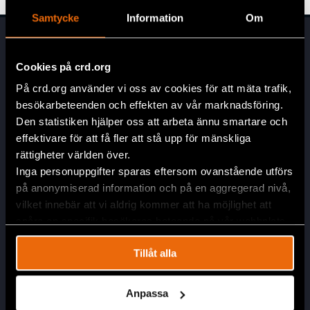
Samtycke
Information
Om
Cookies på crd.org
På crd.org använder vi oss av cookies för att mäta trafik,
besökarbeteenden och effekten av vår marknadsföring.
Den statistiken hjälper oss att arbeta ännu smartare och
Head Office
effektivare för att få fler att stå upp för mänskliga
rättigheter världen över.
Civil Rights Defenders
Inga personuppgifter sparas eftersom ovanstående utförs
Östgötagatan 90
på anonymiserad information och på en aggregerad nivå,
SE-116 64 Stockholm
vilket innebär att vi aldrig kommer att ha möjlighet att
Sweden
spåra en specifik besökares beteende på vår webbplats.
Contact
info@crd.org
Tillåt alla
+46 (0)8 545 277 30
Anpassa