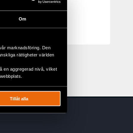
Om
ment of Financial
 vår marknadsföring. Den
änskliga rättigheter världen
 en aggregerad nivå, vilket
 webbplats.
Tillåt alla