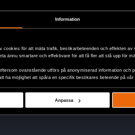
 Up to Seven Years in Prison
Information
sation Viasna, was arrested on August 4th by the Belarus Depart
ccording to Belarusia...
v cookies för att mäta trafik, besökarbeteenden och effekten av
beta ännu smartare och effektivare för att få fler att stå upp för m
Page 9 of 9
eftersom ovanstående utförs på anonymiserad information och på
1
…
8
9
att ha möjlighet att spåra en specifik besökares beteende på vår
Anpassa