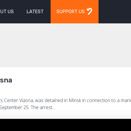
UT US
LATEST
SUPPORT US
asna
ts Center Viasna, was detained in Minsk in connection to a mani
 September 25. The arrest...