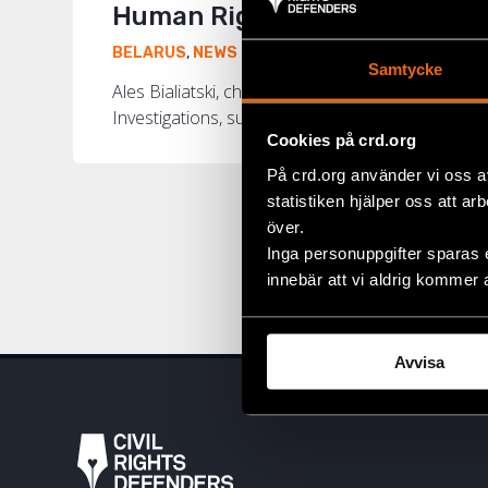
Human Rights Defender Risks
5 August 2011
BELARUS
,
NEWS
Samtycke
Ales Bialiatski, chair of the human rights organi
Investigations, suspected of gross tax evasion. A
Cookies på crd.org
På crd.org använder vi oss a
statistiken hjälper oss att ar
över.
Inga personuppgifter sparas 
innebär att vi aldrig kommer 
Avvisa