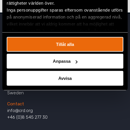
rättigheter världen över.
Inga personuppgifter sparas eftersom ovanstående utförs
på anonymiserad information och på en aggregerad nivå,
vilket innebär att vi aldrig kommer att ha möjlighet att
spåra en specifik besökares beteende på vår webbplats.
Tillåt alla
Anpassa
Head Office
Civil Rights Defenders
Avvisa
Östgötagatan 90
SE-116 64 Stockholm
Sweden
Contact
info@crd.org
+46 (0)8 545 277 30