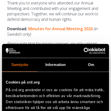
Thank you to everyone who attended our Annual
Meeting and contributed with your engagement and
perspectives. Together, we will continue our work to
defend democracy and human rights.
Download:
Minutes for Annual Meeting 2026
(in
Swedish only)
Please note that for privacy reasons, we only upload
unsigned versions of meeting documents here. Please
contact
us
if you need signed versions.
Samtycke
Information
Om
Previous years
Download:
Minutes for Annual Meeting 2025
(in
Cookies på crd.org
Swedish only)
Download:
Minutes for Annual Meeting 2024
(in
På crd.org använder vi oss av cookies för att mäta trafik,
Swedish only)
besökarbeteenden och effekten av vår marknadsföring.
Download:
Minutes for Annual Meeting 2023
(in
Den statistiken hjälper oss att arbeta ännu smartare och
Swedish only)
effektivare för att få fler att stå upp för mänskliga