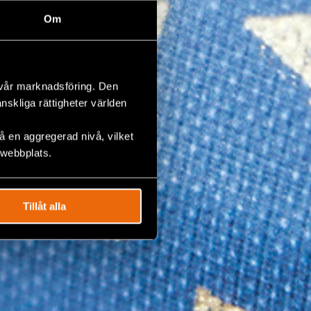
Om
 vår marknadsföring. Den
änskliga rättigheter världen
 en aggregerad nivå, vilket
 webbplats.
Tillåt alla