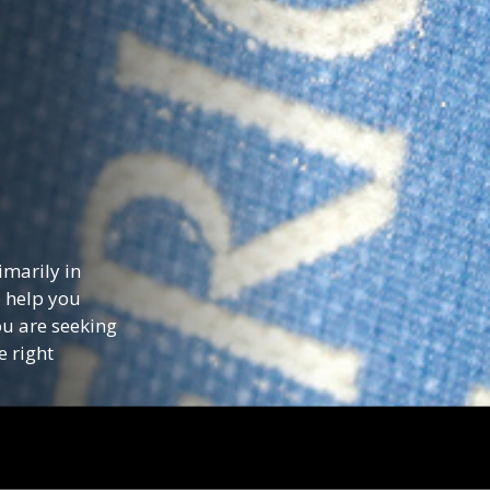
imarily in
o help you
ou are seeking
e right