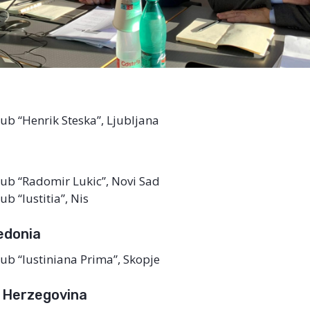
ub “Henrik Steska”, Ljubljana
ub “Radomir Lukic”, Novi Sad
ub “Iustitia”, Nis
edonia
ub “Iustiniana Prima”, Skopje
 Herzegovina