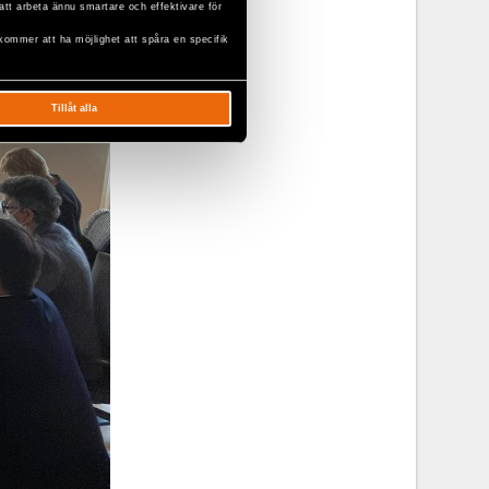
att arbeta ännu smartare och effektivare för
kommer att ha möjlighet att spåra en specifik
Tillåt alla