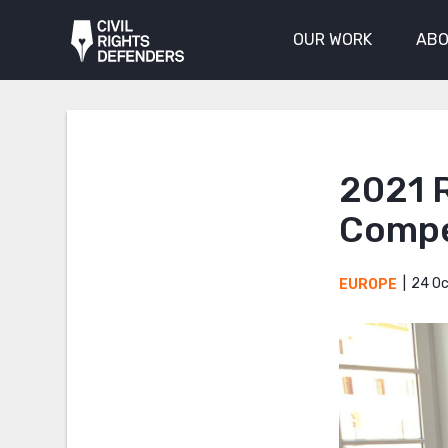
OUR WORK
ABO
2021 
Compet
24 Oc
EUROPE