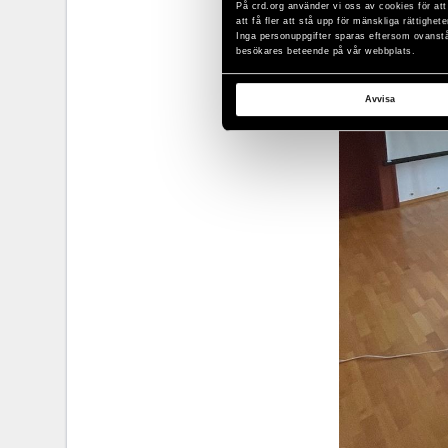
På crd.org använder vi oss av cookies för att
att få fler att stå upp för mänskliga rättighete
Inga personuppgifter sparas eftersom ovanståe
besökares beteende på vår webbplats.
Avvisa