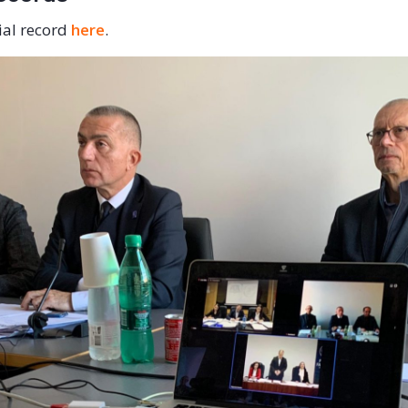
cial record
here
.