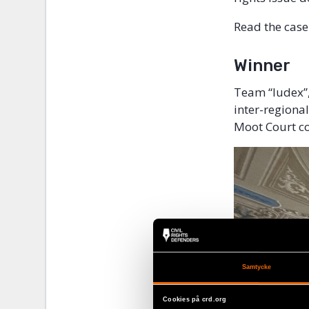
Read the cas
Winner
Team “Iudex”,
inter-regiona
Moot Court c
Samtycke
Cookies på crd.org