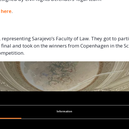
e
here
.
 representing Sarajevo’s Faculty of Law. They got to parti
l final and took on the winners from Copenhagen in the S
ompetition.
Information