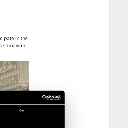
cipate in the
candinavian
Om