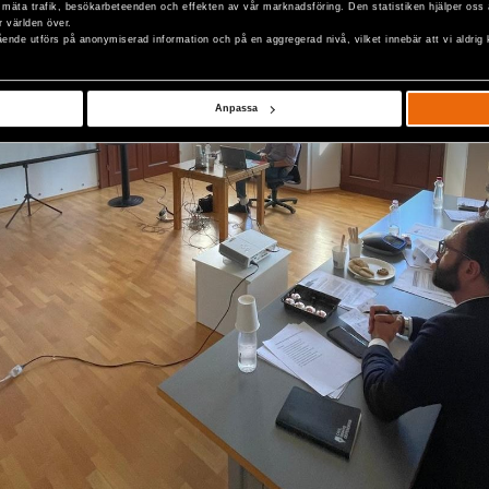
 mäta trafik, besökarbeteenden och effekten av vår marknadsföring. Den statistiken hjälper oss 
r världen över.
nde utförs på anonymiserad information och på en aggregerad nivå, vilket innebär att vi aldrig 
Anpassa