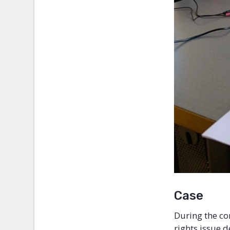
Case
During the co
rights issue d