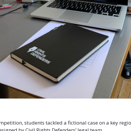
mpetition, students tackled a fictional case on a key reg
esigned by Civil Rights Defenders’ legal team.