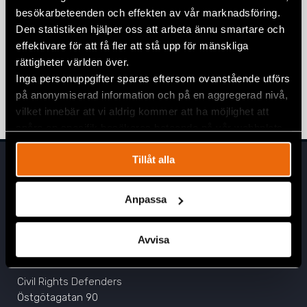
Global Arms Embargo on Burma
besökarbeteenden och effekten av vår marknadsföring.
Den statistiken hjälper oss att arbeta ännu smartare och
6 May 2021
BURMA
,
STATEMENTS
effektivare för att få fler att stå upp för mänskliga
Open Letter to ASEAN Leaders
rättigheter världen över.
Regarding Burma
Inga personuppgifter sparas eftersom ovanstående utförs
på anonymiserad information och på en aggregerad nivå,
23 April 2021
BURMA
,
STATEMENTS
vilket innebär att vi aldrig kommer att ha möjlighet att
spåra en specifik besökares beteende på vår webbplats.
Tillåt alla
Anpassa
Avvisa
Head Office
Civil Rights Defenders
Östgötagatan 90