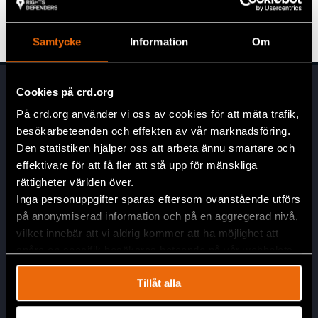
Leer el
Código de Conducta de los Defenders’
Days
.
Samtycke
Information
Om
Cookies på crd.org
På crd.org använder vi oss av cookies för att mäta trafik,
besökarbeteenden och effekten av vår marknadsföring.
Den statistiken hjälper oss att arbeta ännu smartare och
effektivare för att få fler att stå upp för mänskliga
rättigheter världen över.
Head Office
Inga personuppgifter sparas eftersom ovanstående utförs
Civil Rights Defenders
på anonymiserad information och på en aggregerad nivå,
Östgötagatan 90
vilket innebär att vi aldrig kommer att ha möjlighet att
SE-116 64 Stockholm
spåra en specifik besökares beteende på vår webbplats.
Sweden
Tillåt alla
Contact
info@crd.org