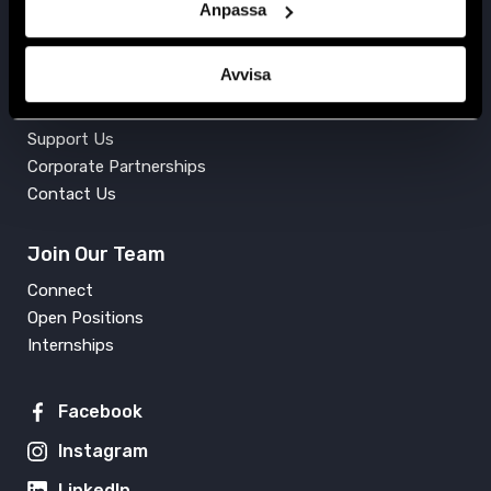
+46 (0)8 545 277 30
Anpassa
Get Involved
Avvisa
Press
Support Us
Corporate Partnerships
Contact Us
Join Our Team
Connect
Open Positions
Internships
Facebook
Instagram
LinkedIn