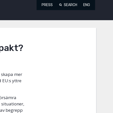
PRESS
SEARCH
ENG
lpakt?
tt skapa mer
 EU:s yttre
försämra
 situationer,
 av begrepp