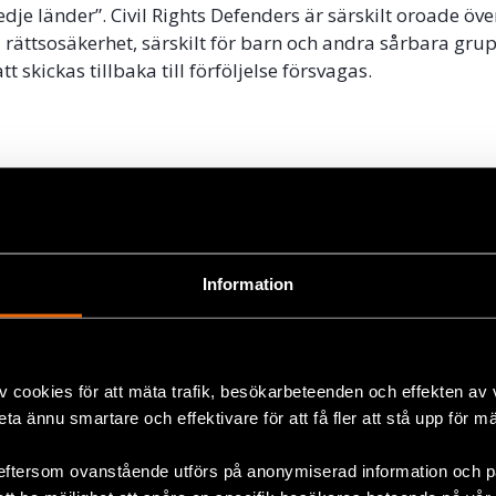
dje länder”. Civil Rights Defenders är särskilt oroade öve
d rättsosäkerhet, särskilt för barn och andra sårbara grup
t skickas tillbaka till förföljelse försvagas.
ok
+
Information
v cookies för att mäta trafik, besökarbeteenden och effekten av
beta ännu smartare och effektivare för att få fler att stå upp för m
eftersom ovanstående utförs på anonymiserad information och på