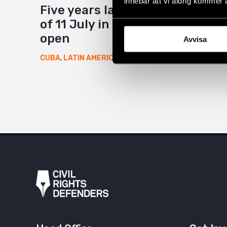
innebär att vi aldrig kommer 
Five years later, the wound
of 11 July in Cuba remains
open
Avvisa
11 July 2026
CUBA
,
LATIN AMERICA
,
NEWS