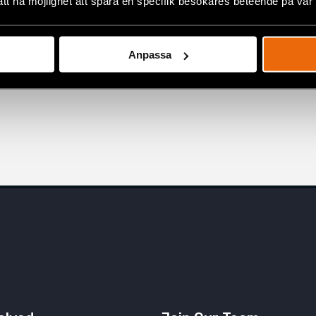
att ha möjlighet att spåra en specifik besökares beteende på vår
”Jag var fem år gammal när
pappa kom hem och sa att vi
måste fly.”
Anpassa
10 July 2026
NYHETER
,
SVERIGE