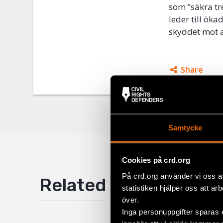
som ”säkra tre
leder till öka
skyddet mot at
Share
Facebo
Twitter
Google
Samtycke
Mail
Cookies på crd.org
På crd.org använder vi oss a
Related
statistiken hjälper oss att ar
över.
Inga personuppgifter sparas 