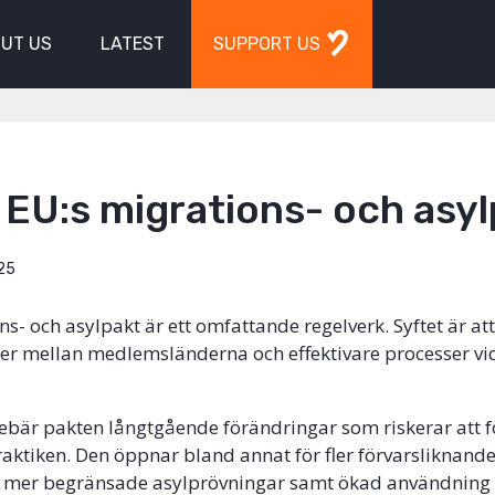
UT US
LATEST
SUPPORT US
 EU:s migrations- och asy
25
ns- och asylpakt är ett omfattande regelverk. Syftet är a
ler mellan medlemsländerna och effektivare processer vid
ebär pakten långtgående förändringar som riskerar att 
praktiken. Den öppnar bland annat för fler förvarsliknande
 mer begränsade asylprövningar samt ökad användning