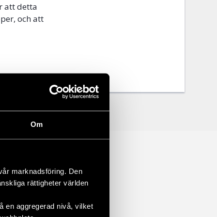
r att detta
per, och att
Om
 vår marknadsföring. Den
änskliga rättigheter världen
 en aggregerad nivå, vilket