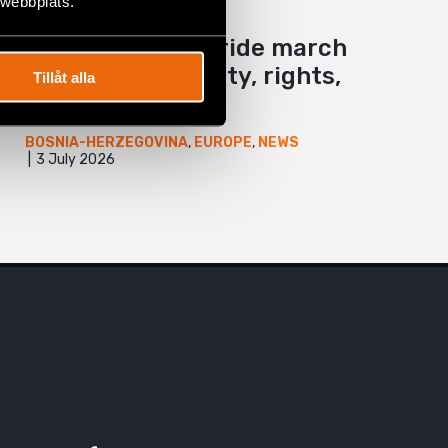
 webbplats.
The 7th Bosnian-
Herzegovinian Pride march
highlights visibility, rights,
Tillåt alla
and solidarity
BOSNIA-HERZEGOVINA
,
EUROPE
,
NEWS
3 July 2026