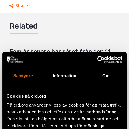
Share
Facebook
Related
Twitter
Google+
Mail
Fem år senare har såret från den 11
juli på Kuba ännu inte läkt
6 August 2026
KUBA
,
LATINAMERIKA
,
NYHETER
Samtycke
Information
Om
Five years later, the wound of 11 July in
Cuba remains open
Cookies på crd.org
11 July 2026
CUBA
,
LATIN AMERICA
,
NEWS
På crd.org använder vi oss av cookies för att mäta trafik,
”Jag var fem år gammal när pappa
besökarbeteenden och effekten av vår marknadsföring.
kom hem och sa att vi måste fly.”
Den statistiken hjälper oss att arbeta ännu smartare och
10 July 2026
NYHETER
,
SVERIGE
effektivare för att få fler att stå upp för mänskliga