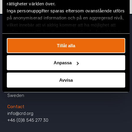
rättigheter världen över.
Inga personuppgifter sparas eftersom ovanstående utförs
på anonymiserad information och på en aggregerad nivå,
vilket innebär att vi aldrig kommer att ha möjlighet att
spåra en specifik besökares beteende på vår webbplats.
Tillåt alla
Anpassa
Head Office
Civil Rights Defenders
Avvisa
Östgötagatan 90
SE-116 64 Stockholm
Sweden
Contact
info@crd.org
+46 (0)8 545 277 30