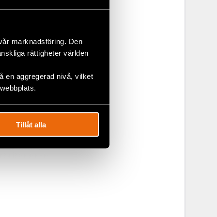
 vår marknadsföring. Den
änskliga rättigheter världen
 en aggregerad nivå, vilket
 webbplats.
Tillåt alla