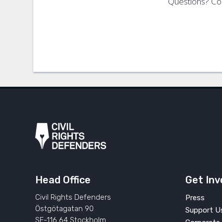
Questions? Co
Head Office
Get Inv
Civil Rights Defenders
Press
Östgötagatan 90
Support U
SE-116 64 Stockholm