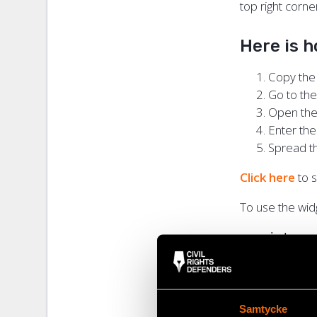
top right corne
Here is 
Copy the
Go to the
Open the
Enter the
Spread t
Click here
to s
To use the wid
<script sr
Samtycke