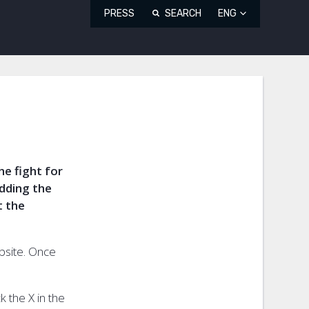
PRESS
SEARCH
ENG
e fight for
adding the
t the
ebsite. Once
k the X in the