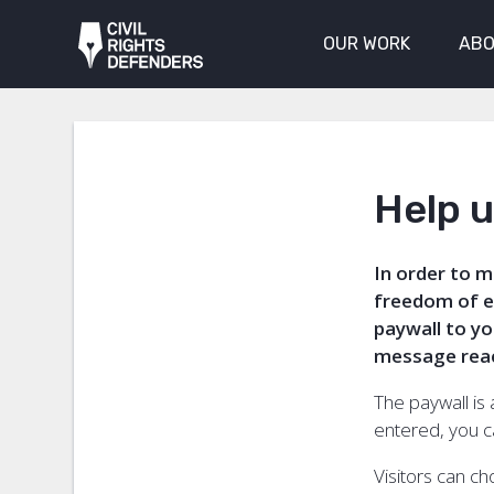
OUR WORK
ABO
Help u
In order to 
freedom of ex
paywall to yo
message reac
The paywall is 
entered, you c
Visitors can ch