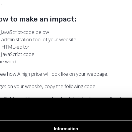
r.
how to make an impact:
 JavaScript-code below
 administration-tool of your website
 HTML-editor
 JavaScript code
he word
ee how A high price will look like on your webpage.
get on your website, copy the following code:
c="https://crd.org/widget/widget-en.js"></scr
Information