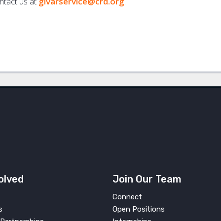
ntact us at
givarservice@crd.org
.
olved
Join Our Team
Connect
s
Open Positions