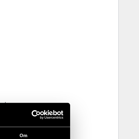
ipt>
Om