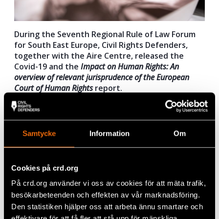
During the Seventh Regional Rule of Law Forum
for South East Europe, Civil Rights Defenders,
together with the Aire Centre, released the
Covid-19 and the
Impact on Human Rights: An
overview of relevant jurisprudence of the European
Court of Human Rights
report.
Prepared by rule of law experts, the report gives an
in-depth look at the rights affected by the pandemic
and the relevant cases of the European Court of
Samtycke
Information
Om
Human Rights. The full report can be accessed
here.
Cookies på crd.org
På crd.org använder vi oss av cookies för att mäta trafik,
Share
besökarbeteenden och effekten av vår marknadsföring.
Tags
Covid-19
Facebook
,
Europe
Den statistiken hjälper oss att arbeta ännu smartare och
effektivare för att få fler att stå upp för mänskliga