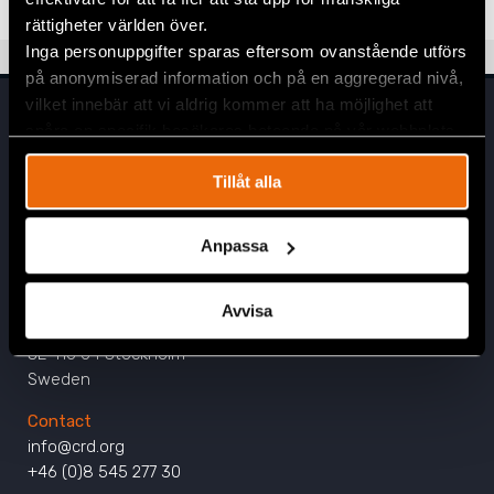
Twitter
rättigheter världen över.
Inga personuppgifter sparas eftersom ovanstående utförs
Google+
på anonymiserad information och på en aggregerad nivå,
Mail
vilket innebär att vi aldrig kommer att ha möjlighet att
spåra en specifik besökares beteende på vår webbplats.
Tillåt alla
Anpassa
Head Office
Civil Rights Defenders
Avvisa
Östgötagatan 90
SE-116 64 Stockholm
Sweden
Contact
info@crd.org
+46 (0)8 545 277 30