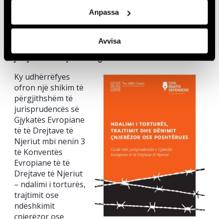
Anpassa
Pasqyrë e Jurispudencës së Gjykatës
Europiane për të Drejtat e Njeriut: ndalimi i
Avvisa
torturës, trajtimit apo ndëshkimit
jonjerëzor apo denigrues
Ky udhërrëfyes
ofron një shikim të
përgjithshëm të
jurisprudencës së
Gjykatës Evropiane
të të Drejtave të
Njeriut mbi nenin 3
të Konventës
Evropiane të të
Drejtave të Njeriut
– ndalimi i torturës,
trajtimit ose
ndëshkimit
çnjerëzor ose