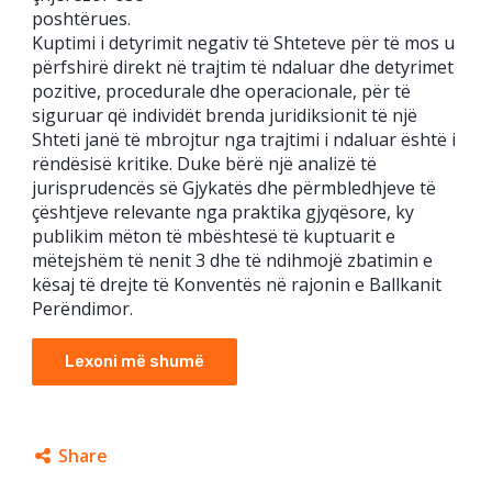
poshtërues.
Kuptimi i detyrimit negativ të Shteteve për të mos u
përfshirë direkt në trajtim të ndaluar dhe detyrimet
pozitive, procedurale dhe operacionale, për të
siguruar që individët brenda juridiksionit të një
Shteti janë të mbrojtur nga trajtimi i ndaluar është i
rëndësisë kritike. Duke bërë një analizë të
jurisprudencës së Gjykatës dhe përmbledhjeve të
çështjeve relevante nga praktika gjyqësore, ky
publikim mëton të mbështesë të kuptuarit e
mëtejshëm të nenit 3 dhe të ndihmojë zbatimin e
kësaj të drejte të Konventës në rajonin e Ballkanit
Perëndimor.
Lexoni më shumë
Share