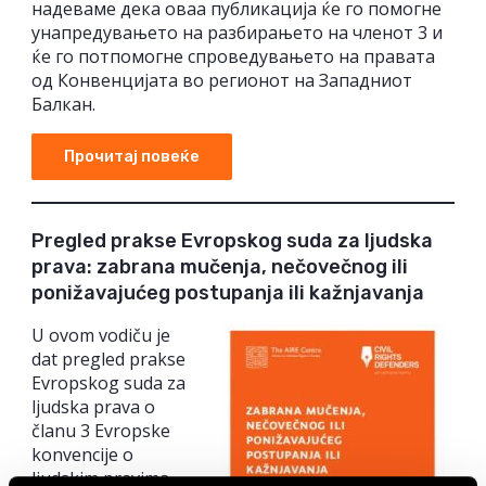
надеваме дека оваа публикација ќе го помогне
унапредувањето на разбирањето на членот 3 и
ќе го потпомогне спроведувањето на правата
од Конвенцијата во регионот на Западниот
Балкан.
Прочитај повеќе
Pregled prakse Evropskog suda za ljudska
prava: zabrana mučenja, nečovečnog ili
ponižavajućeg postupanja ili kažnjavanja
U ovom vodiču je
dat pregled prakse
Evropskog suda za
ljudska prava o
članu 3 Evropske
konvencije o
ljudskim pravima