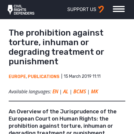
SUPPORT US
The prohibition against
torture, inhuman or
degrading treatment or
punishment
15 March 2019 11:11
EUROPE
,
PUBLICATIONS
Available languages:
EN
|
AL
|
BCMS
|
MK
An Overview of the Jurisprudence of the
European Court on Human Rights: the
prohibition against torture, inhuman or
degrading treatment or punishment.