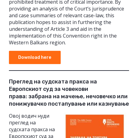
prohibited treatment is of critical importance. By
providing an analysis of the Court’s jurisprudence
and case summaries of relevant case-law, this
publication hopes to assist in furthering the
understanding of Article 3 and aid in the
implementation of this Convention right in the
Western Balkans region.
Download here
Преглед на судската пракса на
Европскиот суд за човекови
права: забрана на мачење, нечовечко или
понижувачкo постапување или казнување
Овој водич нуди
преглед на
судската пракса на
Европскиот суд за