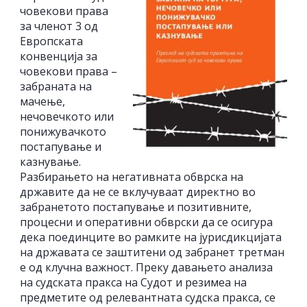
човекови права
за членот 3 од
Европската
конвенција за
човекови права –
забраната на
мачење,
нечовечкото или
понижувачкото
постапување и
казнување.
Разбирањето на негативната обврска на
државите да не се вклучуваат директно во
забранетото постапување и позитивните,
процесни и оперативни обврски да се осигура
дека поединците во рамките на јурисдикцијата
на државата се заштитени од забранет третман
е од клучна важност. Преку давањето анализа
на судската пракса на Судот и резимеа на
предметите од релевантната судска пракса, се