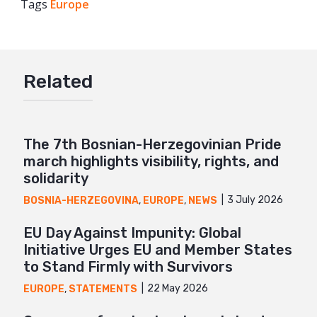
Tags
Europe
Facebook
Twitter
Google+
Related
Mail
The 7th Bosnian-Herzegovinian Pride
march highlights visibility, rights, and
solidarity
3 July 2026
BOSNIA-HERZEGOVINA
,
EUROPE
,
NEWS
EU Day Against Impunity: Global
Initiative Urges EU and Member States
to Stand Firmly with Survivors
22 May 2026
EUROPE
,
STATEMENTS