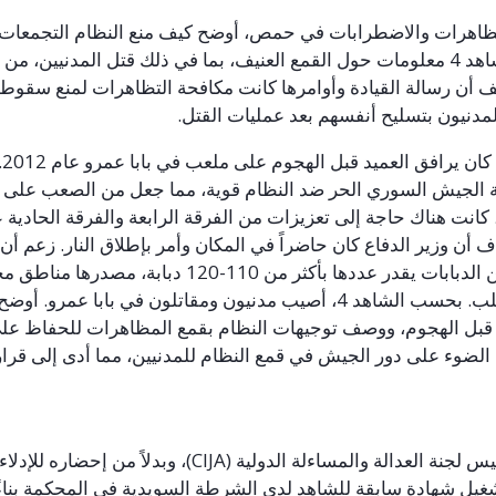
مظاهرات والاضطرابات في حمص، أوضح كيف منع النظام التجمعات.
هد 4 معلومات حول القمع العنيف، بما في ذلك قتل المدنيين، من
 أن رسالة القيادة وأوامرها كانت مكافحة التظاهرات لمنع سقوط
لمدنيون بتسليح أنفسهم بعد عمليات القتل.
كان يرافق العميد قبل الهجوم على ملعب في بابا عمرو عام 102
ة الجيش السوري الحر ضد النظام قوية، مما جعل من الصعب على
 كانت هناك حاجة إلى تعزيزات من الفرقة الرابعة والفرقة الحادي
 أن وزير الدفاع كان حاضراً في المكان وأمر بإطلاق النار. زعم أ
ن الدبابات يقدر عددها بأكثر من 011-021 دبابة، مصدرها مناطق مخ
. بحسب الشاهد 4، أصيب مدنيون ومقاتلون في بابا عمرو. أوضح
 قبل الهجوم، ووصف توجيهات النظام بقمع المظاهرات للحفاظ على
الضوء على دور الجيش في قمع النظام للمدنيين، مما أدى إلى قرار
س لجنة العدالة والمساءلة الدولية (AJIC)، وبدلاً من إحضاره للإدلا
غيل شهادة سابقة للشاهد لدى الشرطة السويدية في المحكمة بنا