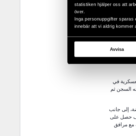
عملية، لأنه كان
statistiken hjälper oss att ar
 لم يتمكن من
över.
لعسكري.
Inga personuppgifter sparas 
innebär att vi aldrig kommer 
رها على وجه
نيين والمباني
ت انشقاق عن
Avvisa
لعسكرية في
ه السجن ثم
ة، إلى جانب
يف حصل على
 مع مرافق