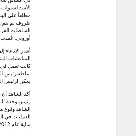
الأسد لسنوات ع
مطلعاً على الب
ظروف لم يتم ال
السلطات الفرن
أوروبي. عُقدت 
أشار الادعاء إ
المناقشات المت
كانت تعمل في ح
سلطة رئيس الفر
يمكن لرئيس الو
أكد الشاهد أن 
رئيس وحدة التسل
الشاهد وقوع مج
العمليات في ا
بداية عام
2102