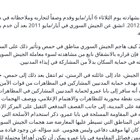
شهادته يوم الثلاثاء 6 أيار/مايو وقدم وصفاً لتجاربه وملاحظاته في
2102
. انشق عن الجيش السوري في أيار/مايو 1102 بعد أن خدم بر
.
كيف هاجم الجيش السوري مناطق في حمص وتأثير ذلك على السكا
، فإن قراره بالانشقاق نابع من مشاهدته لسوء معاملة الجيش السور
 في حماية السكان بدلاً من المشاركة في إيذاء المدنيين.
لجيش، عاد إلى عائلته في الرستن، ثم انتقل بعد ذلك إلى حمص، 
 بهدف حماية المدنيين المشاركين في المظاهرات من قوات الأمن
نه سافر إلى بابا عمرو لحماية المدنيين المشاركين في المظاهرا
انت نقطة محورية للتظاهرات والاهتمام الإعلامي، ووصف الهجمات 
فة على المدينة، إلى جانب القصف المدفعي الثقيل على المركز الإع
 في المقاومة المسلحة في بابا عمرو، ذكر استخدام الأسلحة التي
ن المناطق التي تسيطر عليها المعارضة ضد هجمات الجيش السوري
كان لها موقف دفاعي وليس هجومي. عند سؤاله عن وجود قيادة مرك
من فصائل المقاومة في بابا عمرو يمكن أن تكون أهدافاً محتملة 