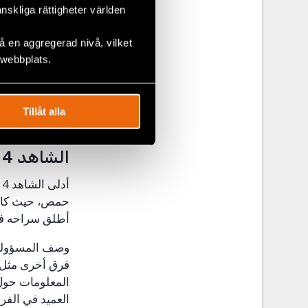
الشرطة الألماني
änskliga rättigheter världen
يستمع إلى المح
سماع المحادثات
 en aggregerad nivå, vilket
 webbplats.
أشار الشاهد 3 أ
التحديد. لدى س
السكنية تعرضوا
Tillåt alla
الجيش أدت إلى
الشاهد 4
أدلى الشاهد 4 ب
حمص، حيث كان م
أطلق سراحه في 
وصف المسؤوليات
فرق أخرى مثل 
المعلومات حول 
العميد في الفر