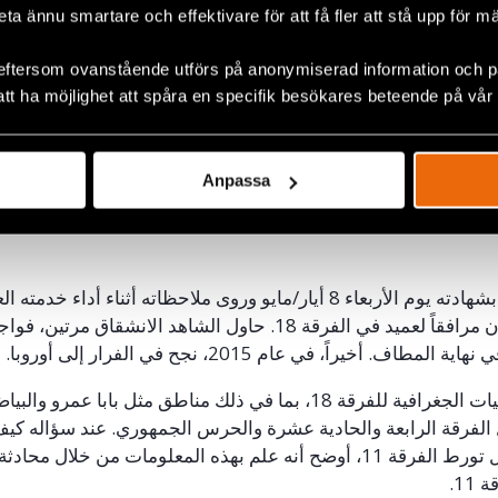
ة، والذي قال فيه إنه كان لديه في الواقع بعض المعرفة بالتفاصيل ال
beta ännu smartare och effektivare för att få fler att stå upp för m
ادثات التي أجراها نائب القائد. لكن في المحكمة، ادعى الشاهد أنه
 جيداً وأكد أيضاً افتقاره إلى المعرفة في التخطيط الاستراتيجي ا
eftersom ovanstående utförs på anonymiserad information och på
att ha möjlighet att spåra en specifik besökares beteende på vår
يضاً إلى وجود الفرقة 11 في بابا عمرو، لكنه لم يكن متأكداً من دو
ؤاله عن أعمال العنف التي استهدفت بابا عمرو، أكد أن السكان المد
 لإصابات وأضرار بالغة. تضمنت تجربة الشاهد 3 الشخصية محاولا
Anpassa
 السجن والتعذيب. فر في نهاية المطاف من سوريا في عام
5102
.
شهادته يوم الأربعاء 8 أيار/مايو وروى ملاحظاته أثناء أداء خدمته ا
رافقاً لعميد في الفرقة 81. حاول الشاهد الانشقاق مرتين، فواج
نهاية المطاف. أخيراً، في عام 5102، نجح في الفرار إلى أوروبا.
 الجغرافية للفرقة 81، بما في ذلك مناطق مثل بابا عمرو والبياض
الفرقة الرابعة والحادية عشرة والحرس الجمهوري. عند سؤاله ك
تورط الفرقة 11، أوضح أنه علم بهذه المعلومات من خلال محادثة
قة 11.