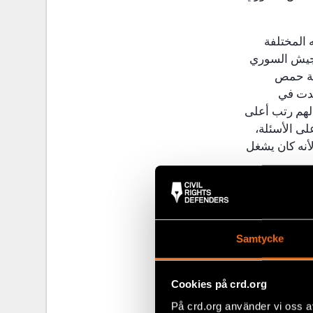
 المختلفة
الجيش السوري
طقة حمص
جدت في
لهم رتب أعلى
لى الأسئلة،
أنه كان يشغل
 معرفته
Samtycke
ني. أوضح أنه
 الفرقة 81 في
قائد وبالتالي
Cookies på crd.org
ماع للشاهد مع
På crd.org använder vi oss a