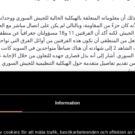
لك أن معلوماته المتعلقة بالهيكلية الحالية للجيش السوري ووحداته
نه كان جزءً من المقاومة، وبالتالي لم يكن على اتصال مباشر مع 
لجيش. لكنه أكد أن الفرقتين 11 و81 مسؤولتان جغرافياً عن من
عل من المنطقي أن تكون هذه الفرقتين من أوائل الفرق التي توا
الشاهد 2 إلى شهادته أن هناك ضباطاً متواجدين في السويد كانت 
لسوري. أشار إلى أنه بذل قصارى جهده للتعاون من خلال الإجابة ع
من تقديم تفاصيل متقدمة حول الهيكلية التنظيمية للجيش السوري ل
جيش.
شهادته يوم الثلاثاء 7 أيار/مايو/. كان سائقاً في الفرقة 81، وشارك
Information
وقعت في حمص، وخاصة في حي بابا عمرو، خلال الإطار الزمني المع
نائب قائد الفرقة 81، الذي أصبح فيما بعد قائداً للفرقة. أقرّ بتورط
ا عمرو، لكنه ادعى أن تذكره للتفاصيل محدود، لأنه كان يتبع نائب ال
 في الميدان. رداً على ذلك، قرأ الادعاء جزءً من محضر جلسة الاست
v cookies för att mäta trafik, besökarbeteenden och effekten av