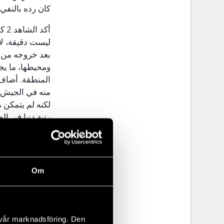
كان رده بالنفي.
أكد الشاهد 2 كذ
ليست دقيقة، لأ
بعد خروجه من ا
ومحيطها، ما يج
المنطقة. أضاف 
منه في الجيش ا
لكنه لم يتمكن 
رتبة دنيا في ال
الشاهد 3
أدلى الشاهد 3 ب
Om
بالأحداث التي 
عمل سائقاً لدى 
الهجمات على باب
لم يكن موجوداً
 vår marknadsföring. Den