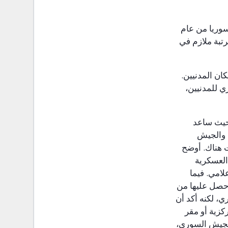
 سوريا من عام
تبة ملازم في
ن المدنيين.
ي للمدنيين،
حيث ساعد
 والجيش
ت هناك. أوضح
العسكرية
لامي. فيما
 حصل عليها من
، لكنه أكد أن
زية أو مقر
للجيش السوري،