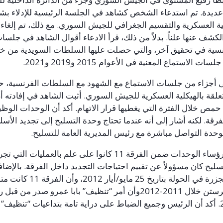
ديدة. تم استدعاء الشخص كشاهد في الجلسة الرئيسية للإدلاء بشها
نية العسكرية والتقسيم الجغرافي للجيش السوري. مع ذلك، تم إلغا
كشف عنها علناً. بدلاً من ذلك، قرأ الادعاء أقوال الشاهد في جلسا
سية في تحقيق آخر، والتي حصلت عليها السلطات السويدية من خل
جلسات الاستماع المعنية في الأعوام 5102 و9102 و1202.
لى أجزاء من جلسات الاستماع مع الشهود مع السلطات الفرنسية، ح
علقة بالهيكلية العسكرية للجيش السوري. أثبت الشاهد في إفادته أ
مص خلال الفترة التي يغطيها قرار الاتهام. أكد أن الوحدات الوظ
قة. لكنه أشار إلى أنه عندما تحتاج وحدة التسليح إلى تجديد الأسل
حدة التواصل مباشرة مع رئيس المديرية العامة للتسليح.
رؤساء الوحدات ضمن الفرقة 11 كانوا على علم بالعمليات التي تجري
يح كان مسؤولاً عن تقييم احتياجات التجديد داخل الفرقة. بالإضاف
زرة في الحولة بتاريخ 52 مايو/أيار
2102
، وأن الفرقة 11 كانت متو
لرستن خلال 1102-
2102
وأن أمر “تنظيف” بابا عمرو صدر من قبل ر
. أكد أن الرئيس وجميع الضباط على دراية تامة بتداعيات “تنظيف” 