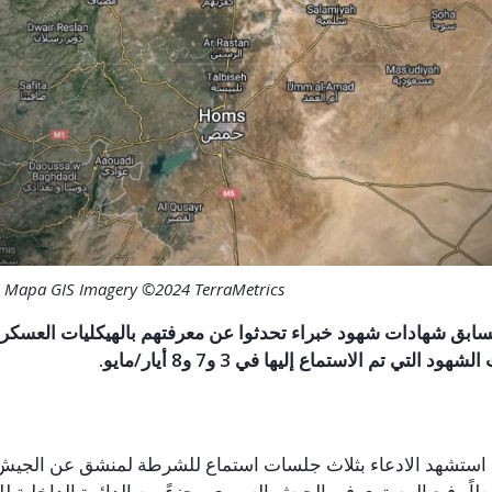
 Mapa GIS Imagery ©2024 TerraMetrics
السابق شهادات شهود خبراء تحدثوا عن معرفتهم بالهيكليات العسكر
الشهود التي تم الاستماع إليها في 3 و7 و8 أيار/مايو.
و، استشهد الادعاء بثلاث جلسات استماع للشرطة لمنشق عن الجي
اً رفيع المستوى في الجيش السوري وجزءً من الدائرة الداخلية ل