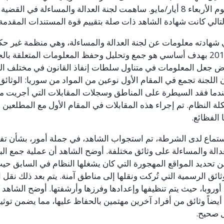
م الأربعاء 8 أيار/مايو. ساهمت لجنة العدالة والمساءلة في القضية 
لتالي كانت شهادة الشاهد ذات صلة بتقييم قوة المستندات المقدمة 
شهادته معلومات عن لجنة العدالة والمساءلة، وهي منظمة غير حكو
4 بهدف أساسي هو جمع وتحليل وحفظ المعلومات المتعلقة بالجرا
ض جعل المعلومات في متناول سلطات إنفاذ القانون في مختلف الب
اللجنة تجمع في المقام الأول نوعين من المواد من سوريا: الوثائق 
ندما فقد السيطرة على المناطق وسجلات المقابلات التي أجريت مع
كلة النظام. تم إجراء هذه المقابلات في المقام الأول مع المطلعين 
الفظائع.
تماع لدى الشرطة، تم استجواب الشاهد، في جملة أمور، بشأن تفا
الة والمساءلة على وثائق مختلفة. أوضح الشاهد أن عملية جمع البي
من تحديد المواقع المهجورة التي كان يشغلها النظام في السابق حي
ائق الرسمية التي تُركت ونقلها إلى مناطق آمنة. يتم بعد ذلك نقل 
أوروبا، حيث يتم تنظيفها وإعدادها وفرزها وأرشفتها. أوضح الشاهد 
أيضاً وثائق من أفراد آخرين مهتمين بالحفاظ عليها، مما يضمن توثي
 صحيح.