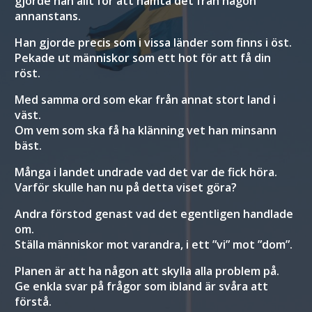
gjorde han allt för att hämta det från någon
annanstans.
Han gjorde precis som i vissa länder som finns i öst.
Pekade ut människor som ett hot för att få din
röst.
Med samma ord som ekar från annat stort land i
väst.
Om vem som ska få ha klänning vet han minsann
bäst.
Många i landet undrade vad det var de fick höra.
Varför skulle han nu på detta viset göra?
Andra förstod genast vad det egentligen handlade
om.
Ställa människor mot varandra, i ett ”vi” mot ”dom”.
Planen är att ha någon att skylla alla problem på.
Ge enkla svar på frågor som ibland är svåra att
förstå.