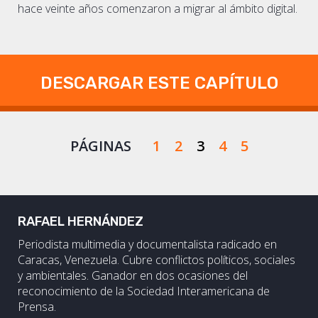
hace veinte años comenzaron a migrar al ámbito digital.
DESCARGAR ESTE CAPÍTULO
PÁGINAS
1
2
3
4
5
RAFAEL HERNÁNDEZ
Periodista multimedia y documentalista radicado en
Caracas, Venezuela. Cubre conflictos políticos, sociales
y ambientales. Ganador en dos ocasiones del
reconocimiento de la Sociedad Interamericana de
Prensa.