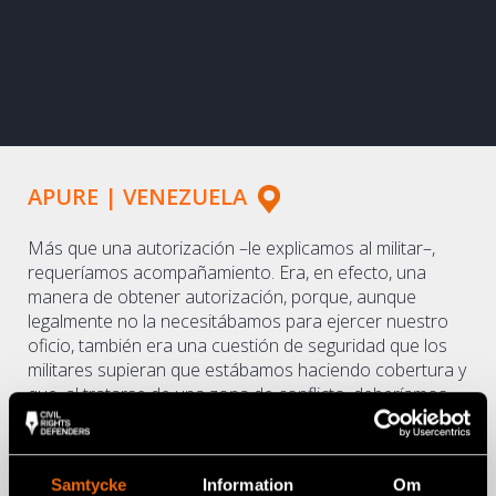
APURE | VENEZUELA
Más que una autorización –le explicamos al militar–,
requeríamos acompañamiento. Era, en efecto, una
manera de obtener autorización, porque, aunque
legalmente no la necesitábamos para ejercer nuestro
oficio, también era una cuestión de seguridad que los
militares supieran que estábamos haciendo cobertura y
que, al tratarse de una zona de conflicto, deberíamos
estar protegidos por ellos durante el ejercicio
periodístico.
Llegaron varias tanquetas blindadas. De ellas
Samtycke
Information
Om