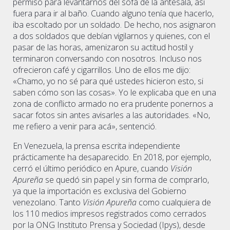
permiso para levantarnos del sofá de la antesala, así
fuera para ir al baño. Cuando alguno tenía que hacerlo,
iba escoltado por un soldado. De hecho, nos asignaron
a dos soldados que debían vigilarnos y quienes, con el
pasar de las horas, amenizaron su actitud hostil y
terminaron conversando con nosotros. Incluso nos
ofrecieron café y cigarrillos. Uno de ellos me dijo:
«Chamo, yo no sé para qué ustedes hicieron esto, si
saben cómo son las cosas». Yo le explicaba que en una
zona de conflicto armado no era prudente ponernos a
sacar fotos sin antes avisarles a las autoridades. «No,
me refiero a venir para acá», sentenció.
En Venezuela, la prensa escrita independiente
prácticamente ha desaparecido. En 2018, por ejemplo,
cerró el último periódico en Apure, cuando
Visión
Apureña
se quedó sin papel y sin forma de comprarlo,
ya que la importación es exclusiva del Gobierno
venezolano. Tanto
Visión Apureña
como cualquiera de
los 110 medios impresos registrados como cerrados
por la ONG Instituto Prensa y Sociedad (Ipys), desde