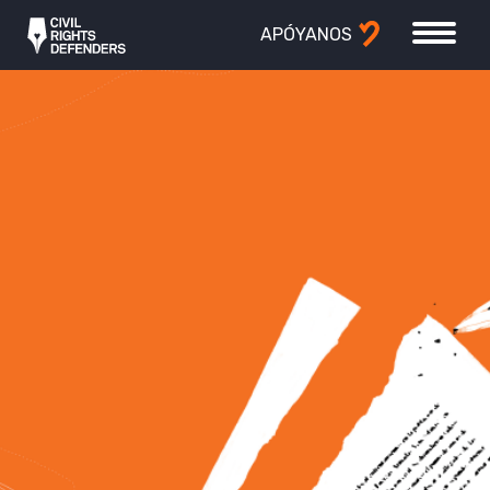
APÓYANOS