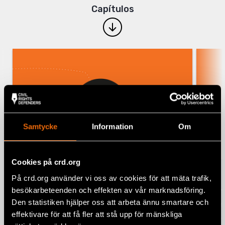
Capítulos
Samtycke
Information
Om
Cookies på crd.org
00.
01.
På crd.org använder vi oss av cookies för att mäta trafik,
CIVIL RIGHTS DEFENDERS
ZUL
besökarbeteenden och effekten av vår marknadsföring.
Den statistiken hjälper oss att arbeta ännu smartare och
Prólogo
Tejer
effektivare för att få fler att stå upp för mänskliga
la Gu