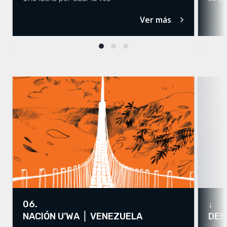
Ver más
↓
06.
DES
NACIÓN U’WA
⎢ VENEZUELA