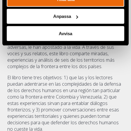
Frontera común
, un proyecto que cuenta con el apoyo
de la Embajada de Suecia en Colombia, es un retrato de
ese camino. Estas páginas, que representan la
Anpassa
diversidad del territorio, de la gente que habita la
frontera, de sus luchas e, incluso, de sus visiones del
Avvisa
mundo, son un homenaje a procesos de resistencia de
comunidades que, en medio de las condiciones más
adversas, le han apostado a la vida. A través de sus
voces y sus relatos, este libro comparte miradas,
experiencias y análisis de seis de los territorios más
complejos de la frontera entre los dos países.
El libro tiene tres objetivos: 1) que las y los lectores
puedan adentrarse en las complejidades de la defensa
de los derechos humanos en una región tan particular
como la frontera entre Colombia y Venezuela; 2) que
estas experiencias sirvan para entablar diálogos
fronterizos; y 3) promover conversaciones entre esas
experiencias territoriales y quienes pueden tomar
decisiones para que defender los derechos humanos
no cueste la vida.