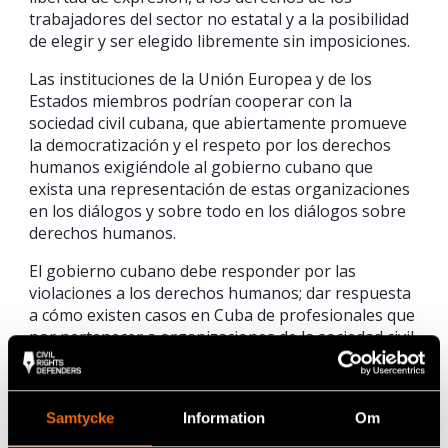
trabajadores del sector no estatal y a la posibilidad
de elegir y ser elegido libremente sin imposiciones.
Las instituciones de la Unión Europea y de los
Estados miembros podrían cooperar con la
sociedad civil cubana, que abiertamente promueve
la democratización y el respeto por los derechos
humanos exigiéndole al gobierno cubano que
exista una representación de estas organizaciones
en los diálogos y sobre todo en los diálogos sobre
derechos humanos.
El gobierno cubano debe responder por las
violaciones a los derechos humanos; dar respuesta
a cómo existen casos en Cuba de profesionales que
por pertenecer a organizaciones de la sociedad civil
o ser simplemente defensores de derechos
humanos se hace toda una campaña degenerativa
ante la sociedad y son excluidos de cuanto beneficio
Samtycke
Information
Om
social existe.