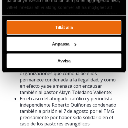
på anonymiserad information och på en aggregerad nivå,
ejemplos lo demuestran:
vilket innebär att vi aldrig kommer att ha möjlighet att
spåra en specifik besökares beteende på vår webbplats.
En el caso de los pastores evangélicos Ramón
Rigal y Adya Expósito, condenados a prisión el
Tillåt alla
22 de abril de 2019 en el Tribunal Municipal de
Guantánamo (TMG) por desafiar al monopolio
de la educación en Cuba y totalmente
Anpassa
politizada e ideologizada, y por “asociación
ilícita”, al no reconocer la organización
religiosa que pastoreaban, y generándose un
Avvisa
peligroso precedente para muchos líderes de
organizaciones que como la de ellos
permanece condenada a la ilegalidad, y como
en efecto ya se amenaza con encausar
también al pastor Alayn Toledano Valiente;
En el caso del abogado católico y periodista
independiente Roberto Quiñones condenado
también a prisión el 7 de agosto por el TMG
precisamente por haber sido solidario en el
caso de los pastores evangélicos;