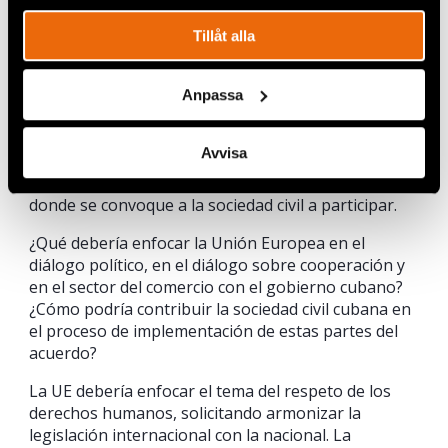
haciéndola visible; ayudando en la divulgación de las
violaciones de derechos humanos, que en nuestra
Tillåt alla
organización (APLP) se dan a conocer a través de
informes y comunicados ante situaciones delicadas
o emergentes que enfrentan los periodistas. Invitar
Anpassa
a la sociedad civil, y en especial a los defensores de
los derechos humanos, a sus embajadas con el
Avvisa
propósito de conocer la realidad de la Cuba de hoy
en esa importante asignatura. Realizar talleres,
donde se convoque a la sociedad civil a participar.
¿Qué debería enfocar la Unión Europea en el
diálogo político, en el diálogo sobre cooperación y
en el sector del comercio con el gobierno cubano?
¿Cómo podría contribuir la sociedad civil cubana en
el proceso de implementación de estas partes del
acuerdo?
La UE debería enfocar el tema del respeto de los
derechos humanos, solicitando armonizar la
legislación internacional con la nacional. La