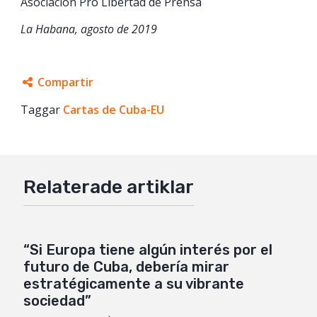
Asociación Pro Libertad de Prensa
La Habana, agosto de 2019
Compartir
Taggar
Facebook
Cartas de Cuba-EU
Twitter
Google+
Relaterade artiklar
Mail
“Si Europa tiene algún interés por el
futuro de Cuba, debería mirar
estratégicamente a su vibrante
sociedad”