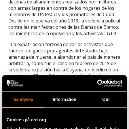
decenas de allanamientos realizados por militares
con armas largas en contra de los hogares de los
miembros de UNPACU y los promotores de Cuba
Decide en lo que va del año 2019; la violencia policial
contra las manifestaciones de las Damas de Blanco,
los miembros de la oposición y los activistas LGTBI.
–La expatriación forzosa de varios activistas que
fueron obligados por agentes del Estado, bajo
amenaza de muerte, a abandonar el país de manera
arbitraria, como fue el caso en febrero de 2019 de
la violenta expulsión hacia Guyana, en medio de un
arresto, de Eliecer Góngora, un miembro de
UNPACU y promotor de Cuba Decide.
–Miles de arrestos arbitrarios y miles de
condenados por “peligrosidad predelictiva”, unido al
Samtycke
Information
Om
encarcelamiento de activistas civiles, religiosos,
periodistas, y defensores de derechos humanos, lo
que ha aumentado a 130 el número de prisioneros
Cookies på crd.org
políticos y de conciencia documentados hasta julio
På crd.org använder vi oss av cookies för att mäta trafik,