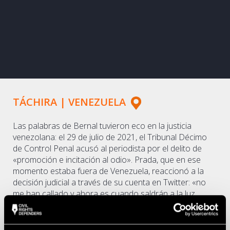
TÁCHIRA | VENEZUELA
Las palabras de Bernal tuvieron eco en la justicia
venezolana: el 29 de julio de 2021, el Tribunal Décimo
de Control Penal acusó al periodista por el delito de
«promoción e incitación al odio». Prada, que en ese
momento estaba fuera de Venezuela, reaccionó a la
decisión judicial a través de su cuenta en Twitter: «no
me han callado y ahora es cuando saldrán a la luz
muchas más denuncias de cómo operan las bandas
criminales que mantienen secuestradas las
instituciones de justicia y de seguridad en #Venezuela, y