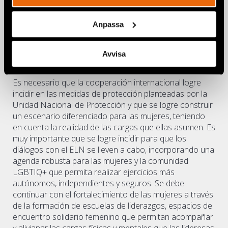
Nosotras somos independientes, todavía están las
críticas, las miradas de homofobia, de desprecio, las
miradas que incomodan, pero seguimos en la lucha».
Anpassa
13
Consejería Presidencial para la Equidad de la Mujer, «Violencias».
Avvisa
Recomendaciones
Es necesario que la cooperación internacional logre
incidir en las medidas de protección planteadas por la
Unidad Nacional de Protección y que se logre construir
un escenario diferenciado para las mujeres, teniendo
en cuenta la realidad de las cargas que ellas asumen. Es
muy importante que se logre incidir para que los
diálogos con el ELN se lleven a cabo, incorporando una
agenda robusta para las mujeres y la comunidad
LGBTIQ+ que permita realizar ejercicios más
autónomos, independientes y seguros. Se debe
continuar con el fortalecimiento de las mujeres a través
de la formación de escuelas de liderazgos, espacios de
encuentro solidario femenino que permitan acompañar
y alivianar las cargas físicas y mentales que las lideresas