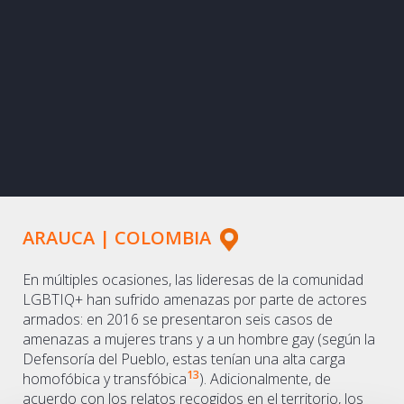
ARAUCA | COLOMBIA
En múltiples ocasiones, las lideresas de la comunidad
LGBTIQ+ han sufrido amenazas por parte de actores
armados: en 2016 se presentaron seis casos de
amenazas a mujeres trans y a un hombre gay (según la
Defensoría del Pueblo, estas tenían una alta carga
13
homofóbica y transfóbica
). Adicionalmente, de
acuerdo con los relatos recogidos en el territorio, los