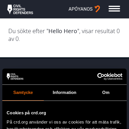
APÓYANOS
Du sökte efter "
Hello Hero
", visar resultat 0
av 0.
Samtycke
Information
Om
Oficina Bogota
Cookies på crd.org
Civil Rights Defenders
På crd.org använder vi oss av cookies för att mäta trafik,
Wework Oficinas Amobladas & Coworking Usaquén
besökarbeteenden och effekten av vår marknadsföring.