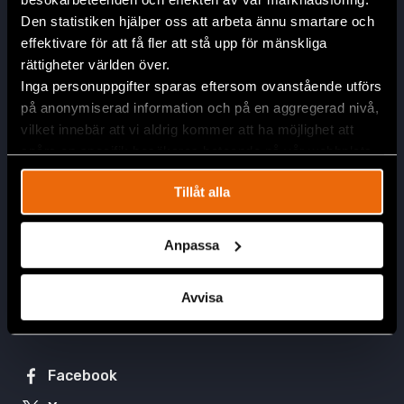
Cra. 7 # 116-50
Den statistiken hjälper oss att arbeta ännu smartare och
Usaquén, 110221 Bogotá
effektivare för att få fler att stå upp för mänskliga
info@crd.org
rättigheter världen över.
Inga personuppgifter sparas eftersom ovanstående utförs
på anonymiserad information och på en aggregerad nivå,
Acción
vilket innebär att vi aldrig kommer att ha möjlighet att
spåra en specifik besökares beteende på vår webbplats.
Prensa
Apóyanos
Tillåt alla
Contacto
Únete a nuestro equipo
Anpassa
Conectar
Avvisa
Posiciones abiertas
Pasantías
Facebook