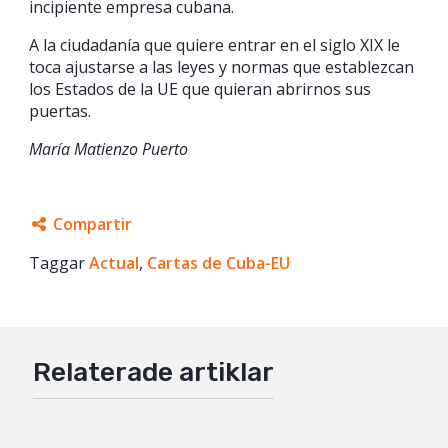
incipiente empresa cubana.
A la ciudadanía que quiere entrar en el siglo XIX le
toca ajustarse a las leyes y normas que establezcan
los Estados de la UE que quieran abrirnos sus
puertas.
María Matienzo Puerto
Compartir
Taggar
Facebook
Actual
,
Cartas de Cuba-EU
Twitter
Google+
Relaterade artiklar
Mail