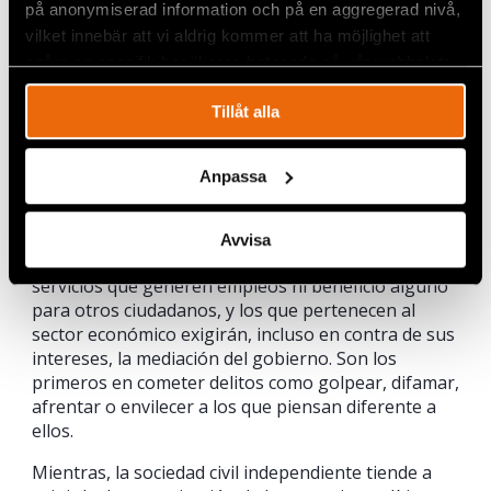
políticas y de masa o vínculos comerciales,
på anonymiserad information och på en aggregerad nivå,
empresas y marcas nacionales.
vilket innebär att vi aldrig kommer att ha möjlighet att
spåra en specifik besökares beteende på vår webbplats.
¿Cómo reconocer la sociedad civil independiente de
la sociedad civil reconocida y respaldada por el
Tillåt alla
gobierno?
El discurso político complaciente y en sintonía con el
Anpassa
del gobierno es el síntoma más evidente; sin
embargo, hay otros. Una parte de esa sociedad civil
no hace nada ni por democratizar ni por el
Avvisa
crecimiento de la sociedad en general, no brinda
servicios que generen empleos ni beneficio alguno
para otros ciudadanos, y los que pertenecen al
sector económico exigirán, incluso en contra de sus
intereses, la mediación del gobierno. Son los
primeros en cometer delitos como golpear, difamar,
afrentar o envilecer a los que piensan diferente a
ellos.
Mientras, la sociedad civil independiente tiende a