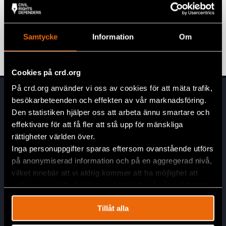
Civil Rights Defender of the Year
Award 2023 – Foro Penal
Samtycke
Information
Om
AMÉRICA LATINA
,
NOTICIAS
,
VENEZUELA
25 April 2023
Cookies på crd.org
På crd.org använder vi oss av cookies för att mäta trafik,
besökarbeteenden och effekten av vår marknadsföring.
Den statistiken hjälper oss att arbeta ännu smartare och
effektivare för att få fler att stå upp för mänskliga
rättigheter världen över.
Inga personuppgifter sparas eftersom ovanstående utförs
på anonymiserad information och på en aggregerad nivå,
Oficina Bogota
vilket innebär att vi aldrig kommer att ha möjlighet att
Civil Rights Defenders
spåra en specifik besökares beteende på vår webbplats.
Wework Oficinas Amobladas & Coworking Usaquén
Cra. 7 # 116-50
Tillåt alla
Usaquén, 110221 Bogotá