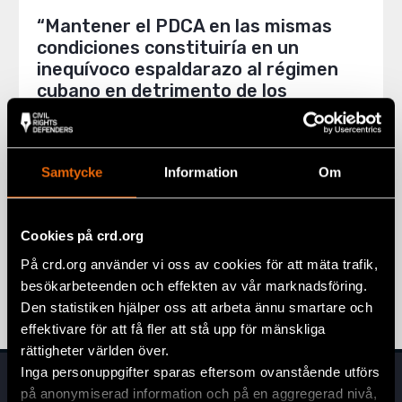
“Mantener el PDCA en las mismas
condiciones constituiría en un
inequívoco espaldarazo al régimen
cubano en detrimento de los
derechos humanos”
30 September 2019
CUBA
Samtycke
Information
Om
Cookies på crd.org
Sida 4 av 4
På crd.org använder vi oss av cookies för att mäta trafik,
1
…
3
4
besökarbeteenden och effekten av vår marknadsföring.
Den statistiken hjälper oss att arbeta ännu smartare och
effektivare för att få fler att stå upp för mänskliga
rättigheter världen över.
Inga personuppgifter sparas eftersom ovanstående utförs
på anonymiserad information och på en aggregerad nivå,