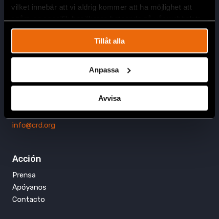
vilket innebär att vi aldrig kommer att ha möjlighet att
spåra en specifik besökares beteende på vår webbplats.
Tillåt alla
Oficina Bogota
Anpassa
Civil Rights Defenders
Wework Oficinas Amobladas & Coworking Usaquén
Cra. 7 # 116-50
Avvisa
Usaquén, 110221 Bogotá
info@crd.org
Acción
Prensa
Apóyanos
Contacto